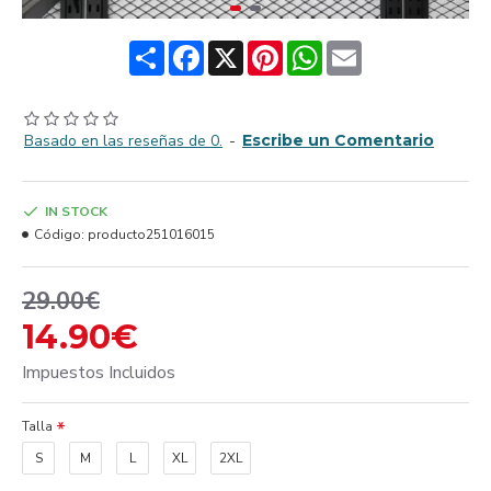
Share
Facebook
X
Pinterest
WhatsApp
Email
Basado en las reseñas de 0.
-
Escribe un Comentario
IN STOCK
Código:
producto251016015
29.00€
14.90€
Impuestos Incluidos
Talla
S
M
L
XL
2XL