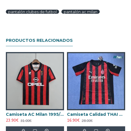
pantalón clubes de futbol
pantalón ac milan
PRODUCTOS RELACIONADOS
a AC Milan 1988/1989 Visitante Retro
Camiseta AC Milan 1995/1996 Local Retro
Camiseta Calidad THAI AC Milan Local Primera Equipación 2025/26
23.90€
16.90€
1
31.00€
28.00€