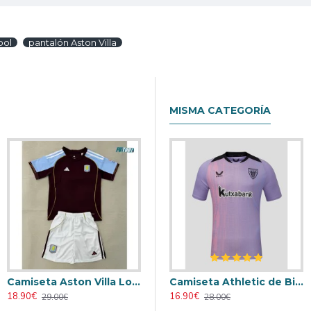
bol
pantalón Aston Villa
MISMA CATEGORÍA
Camiseta Aston Villa Local 2025/2026 Rojo Oscuro Niño Kit
Retro
Camiseta AC Milan 2000/2001 Local Retro
Camiseta Athletic de Bilbao 2024/2025 Alternativo
18.90€
23.90€
16.90€
29.00€
31.00€
28.00€