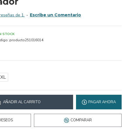
ador
reseñas de 1.
-
Escribe un Comentario
IN STOCK
digo:
producto251016014
2XL
AÑADIR AL CARRITO
PAGAR AHORA
DESEOS
COMPARAR