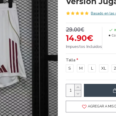
Versión Jug
Basado en las 
29.00€
14.90€
Có
Impuestos Incluidos
Talla
S
M
L
XL
AGREGAR A MIS 