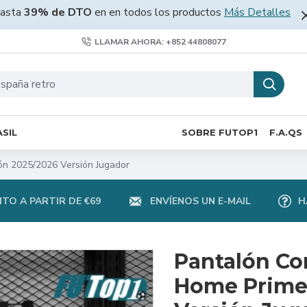
asta
39% de DTO
en en todos los productos
Más Detalles
LLAMAR AHORA: +852 44808077
SIL
SOBRE FUTOP1
F.A.QS
ón 2025/2026 Versión Jugador
TO A PARTIR DE €69
ENVÍENOS UN E-MAIL
H
Pantalón Cor
Home Primer