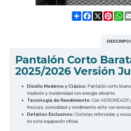
Share
Facebook
X
Pinteres
Wh
DESCRIPC
Pantalón Corto Bara
2025/2026 Versión J
Diseño Moderno y Clásico:
Pantalón corto blanco 
tradición y modernidad con energía vibrante.
Tecnología de Rendimiento:
Con AEROREADY para 
frescura, comodidad y rendimiento elite con innovac
Detalles Exclusivos:
Costuras reforzadas y escud
en esta equipación oficial.