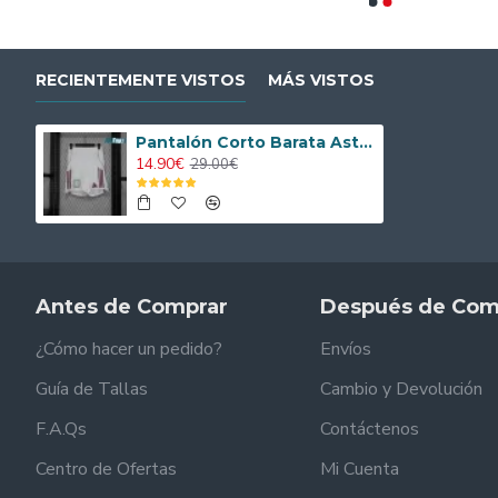
RECIENTEMENTE VISTOS
MÁS VISTOS
Pantalón Corto Barata Aston Villa Home Primera Equipación 2025/2026 Versión Jugador
14.90€
29.00€
Antes de Comprar
Después de Com
¿Cómo hacer un pedido?
Envíos
Guía de Tallas
Cambio y Devolución
F.A.Qs
Contáctenos
Centro de Ofertas
Mi Cuenta