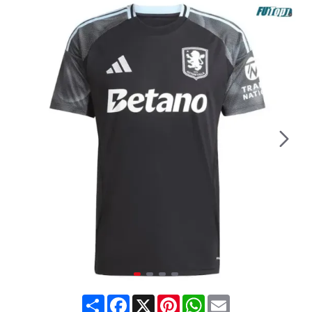
Share
Facebook
X
Pinterest
WhatsApp
Email