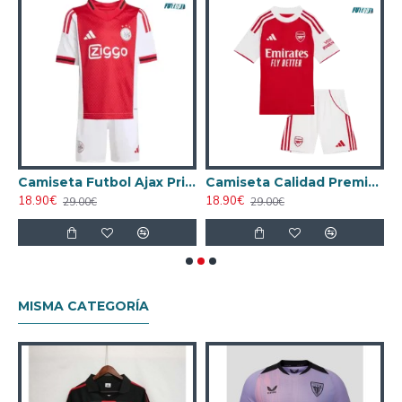
x Local 2025/26
Camiseta Futbol Ajax Primera Equipación 2025/26 (Camiseta + Pantalón Corto)
Camiseta Calidad Premium Arsenal Home 2025/26 Equipación
18.90€
18.90€
2
29.00€
29.00€
MISMA CATEGORÍA