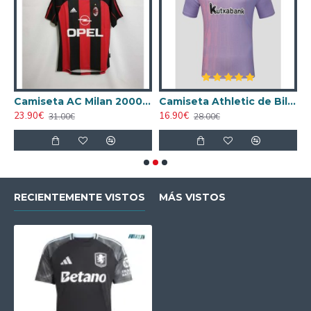
ta AC Milan 1998/1999 Local Retro
Camiseta AC Milan 2000/2001 Local Retro
Camiseta Athletic de Bilbao 2024/2025 Alternativo
23.90€
16.90€
1
31.00€
28.00€
RECIENTEMENTE VISTOS
MÁS VISTOS