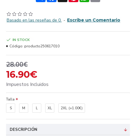
Basado en las reseñas de 0.
-
Escribe un Comentario
IN STOCK
Código:
producto250617010
28.00€
16.90€
Impuestos Incluidos
Talla
S
M
L
XL
2XL
(+1.00€)
DESCRIPCIÓN