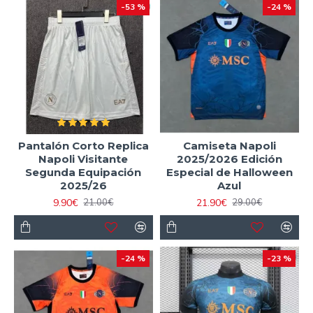
-53 %
-24 %
Pantalón Corto Replica
Camiseta Napoli
Napoli Visitante
2025/2026 Edición
Segunda Equipación
Especial de Halloween
2025/26
Azul
9.90€
21.90€
21.00€
29.00€
-24 %
-23 %