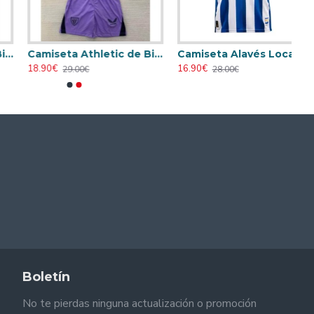
Camiseta Athletic de Bilbao 2024/2025 Alternativo Niño Kit
Camiseta Alavés Local 2025/2026 Azul/Blanco con Parche La Liga
18.90€
16.90€
29.00€
28.00€
Boletín
No te pierdas ninguna actualización o promoción