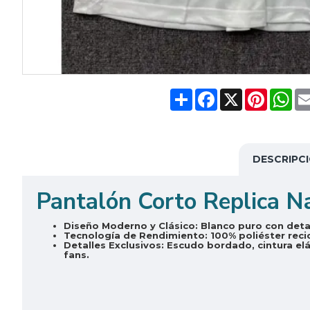
Share
Facebook
X
Pinteres
Wh
DESCRIPC
Pantalón Corto Replica N
Diseño Moderno y Clásico:
Blanco puro con detal
Tecnología de Rendimiento:
100% poliéster reci
Detalles Exclusivos:
Escudo bordado, cintura elás
fans.