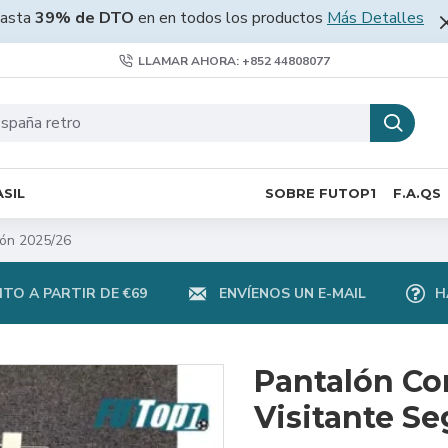
asta
39% de DTO
en en todos los productos
Más Detalles
LLAMAR AHORA: +852 44808077
SIL
SOBRE FUTOP1
F.A.QS
ión 2025/26
TO A PARTIR DE €69
ENVÍENOS UN E-MAIL
H
Pantalón Cor
Visitante S