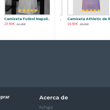
Camiseta Futbol Napoli Away 2025/26 Versión Jugador
Retro
Camiseta AC Milan 2000/2001 Local Retro
Camiseta Athletic de Bilbao 2024/2025 Alternativo
23.90€
23.90€
16.90€
31.00€
31.00€
28.00€
prar
Acerca de
FuTop1