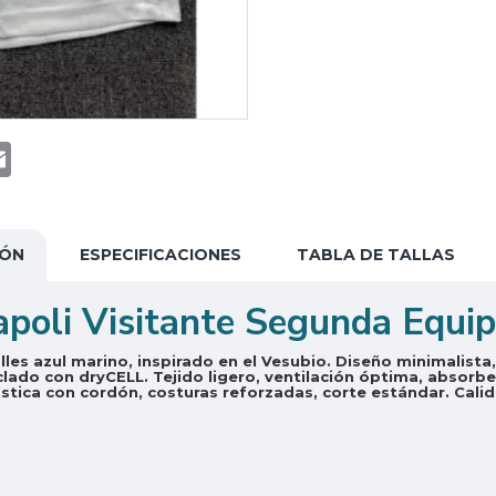
t
atsApp
Email
IÓN
ESPECIFICACIONES
TABLA DE TALLAS
apoli Visitante Segunda Equi
les azul marino, inspirado en el Vesubio. Diseño minimalist
clado con dryCELL. Tejido ligero, ventilación óptima, abso
tica con cordón, costuras reforzadas, corte estándar. Calida