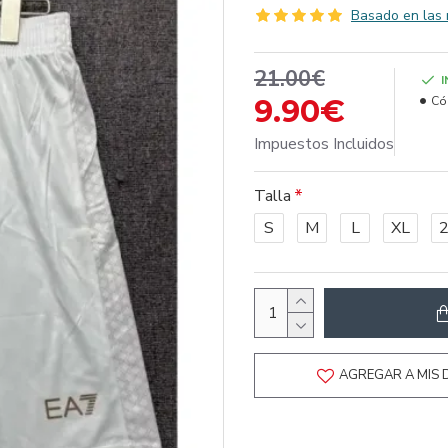
Basado en las 
21.00€
9.90€
Có
Impuestos Incluidos
Talla
S
M
L
XL
AGREGAR A MIS 