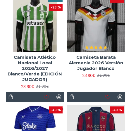
-23 %
Camiseta Atlético
Camiseta Barata
Nacional Local
Alemania 2026 Versión
2026/2027
Jugador Blanco
Blanco/Verde (EDICIÓN
23.90€
31.00€
JUGADOR)
23.90€
31.00€
-40 %
-40 %