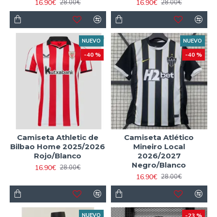
16.90€
16.90€
28.00€
28.00€
NUEVO
NUEVO
-40 %
-40 %
Camiseta Athletic de
Camiseta Atlético
Bilbao Home 2025/2026
Mineiro Local
Rojo/Blanco
2026/2027
Negro/Blanco
16.90€
28.00€
16.90€
28.00€
NUEVO
-23 %