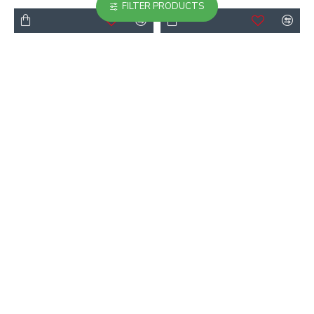
FILTER PRODUCTS
-40 %
-40 %
Camiseta Calidad AAA Al
Camiseta Calidad AAA
Nassr Primera
Hungría 2026 Rojo
Equipación 2025/26
16.90€
28.00€
16.90€
28.00€
-23 %
-18 %