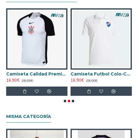
A Corinthians Segunda Equipación 2025/26
Camiseta Calidad Premium Corinthians Home Primera Equipación 2025/26
Camiseta Futbol Colo-Colo 100 Aniversario Edición 2025
16.90€
16.90€
1
28.00€
28.00€
MISMA CATEGORÍA