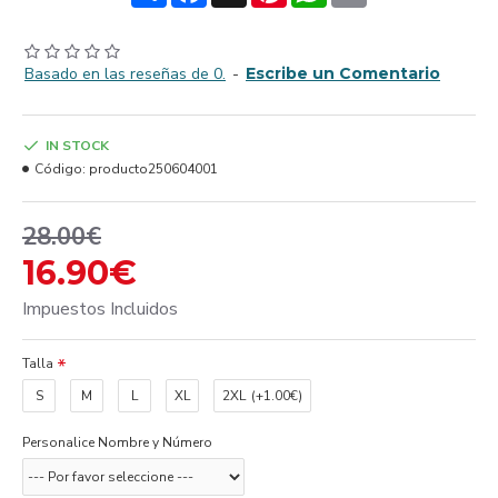
Basado en las reseñas de 0.
-
Escribe un Comentario
IN STOCK
Código:
producto250604001
28.00€
16.90€
Impuestos Incluidos
Talla
S
M
L
XL
2XL
(+1.00€)
Personalice Nombre y Número