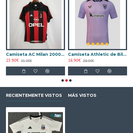
ta AC Milan 1998/1999 Local Retro
Camiseta AC Milan 2000/2001 Local Retro
Camiseta Athletic de Bilbao 2024/2025 Alternativo
23.90€
16.90€
1
31.00€
28.00€
RECIENTEMENTE VISTOS
MÁS VISTOS