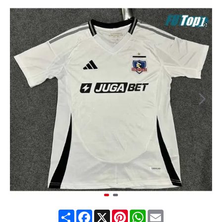
Share
Facebook
X
Pinterest
WhatsApp
Email