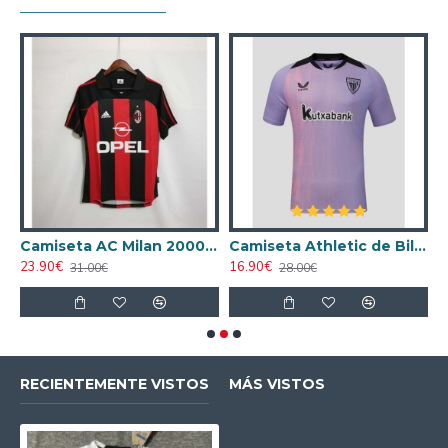
ta AC Milan 1998/1999 Local Retro
Camiseta AC Milan 2000/2001 Local Retro
Camiseta Athletic de Bilbao 2024/2025 Alternativo
23.90€
16.90€
1
31.00€
28.00€
RECIENTEMENTE VISTOS
MÁS VISTOS