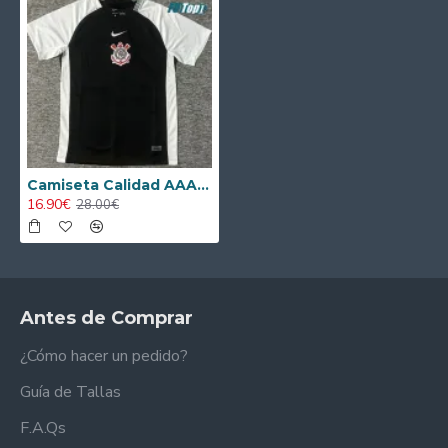
Camiseta Calidad AAA Corinthians Segunda Equipación 2025/26
16.90€
28.00€
Antes de Comprar
¿Cómo hacer un pedido?
Guía de Tallas
F.A.Qs