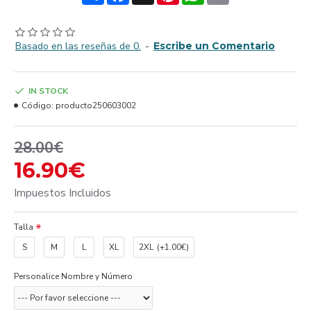
Basado en las reseñas de 0.
-
Escribe un Comentario
IN STOCK
Código:
producto250603002
28.00€
16.90€
Impuestos Incluidos
Talla
S
M
L
XL
2XL
(+1.00€)
Personalice Nombre y Número