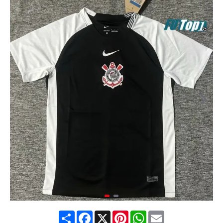
Share
Facebook
X
Pinterest
WhatsApp
Email