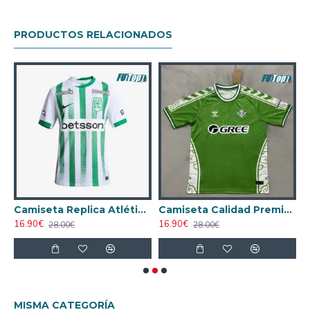
PRODUCTOS RELACIONADOS
25/26
Camiseta Replica Atlético Nacional Primera Equipación 2025/26
Camiseta Calidad Premium Real Betis Especial Edición Verde/Blanco 2025/26
16.90€
16.90€
1
28.00€
28.00€
MISMA CATEGORÍA