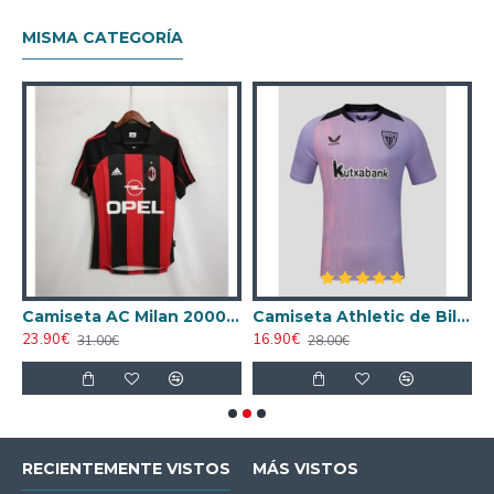
MISMA CATEGORÍA
ta AC Milan 1998/1999 Local Retro
Camiseta AC Milan 2000/2001 Local Retro
Camiseta Athletic de Bilbao 2024/2025 Alternativo
23.90€
16.90€
1
31.00€
28.00€
RECIENTEMENTE VISTOS
MÁS VISTOS