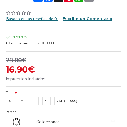
Basado en las reseñas de 0.
-
Escribe un Comentario
IN STOCK
Código:
producto25010908
28.00€
16.90€
Impuestos Incluidos
Talla
S
M
L
XL
2XL
(+1.00€)
Parche
--Seleccionar--