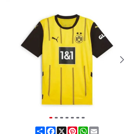
Share
Facebook
X
Pinterest
WhatsApp
Email