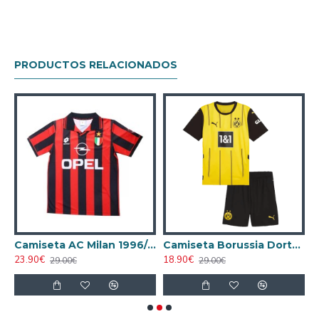
PRODUCTOS RELACIONADOS
r de Milan 2024/2025 Local
Camiseta AC Milan 1996/1997 Local Retro
Camiseta Borussia Dortmund 2024/2025 Local Niño Kit
23.90€
18.90€
1
29.00€
29.00€