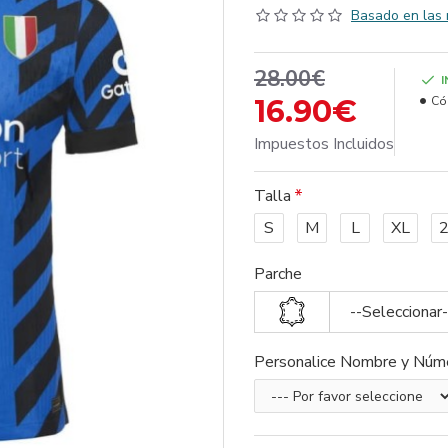
Basado en las 
28.00€
16.90€
Có
Impuestos Incluidos
Talla
S
M
L
XL
Parche
--Seleccionar-
Personalice Nombre y Núm