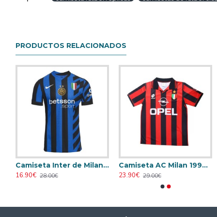
PRODUCTOS RELACIONADOS
Camiseta Borussia Dortmund 2024/2025 Local
Camiseta Inter de Milan 2024/2025 Local
Camiseta AC Milan 1996/1997 Local Retro
Camiseta AC Milan 1995/1996 Local Retro
Camiseta AC Milan 1998/1999 Local 
16.90€
23.90€
23.90€
23.90€
28.00€
29.00€
31.00€
31.00€