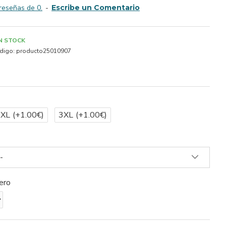
reseñas de 0.
-
Escribe un Comentario
IN STOCK
digo:
producto25010907
2XL
(+1.00€)
3XL
(+1.00€)
-
ero