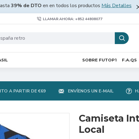
asta
39% de DTO
en en todos los productos
Más Detalles
LLAMAR AHORA: +852 44808077
SIL
SOBRE FUTOP1
F.A.QS
TO A PARTIR DE €69
ENVÍENOS UN E-MAIL
H
Camiseta In
Local