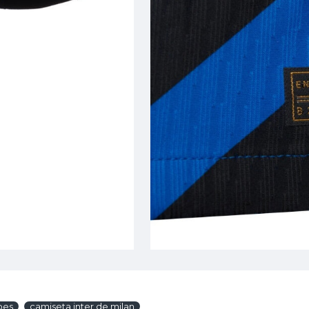
bes
camiseta inter de milan