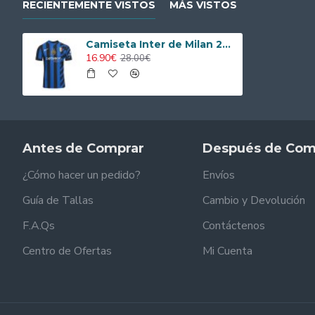
RECIENTEMENTE VISTOS
MÁS VISTOS
Camiseta Inter de Milan 2024/2025 Local
16.90€
28.00€
Antes de Comprar
Después de Com
¿Cómo hacer un pedido?
Envíos
Guía de Tallas
Cambio y Devolución
F.A.Qs
Contáctenos
Centro de Ofertas
Mi Cuenta