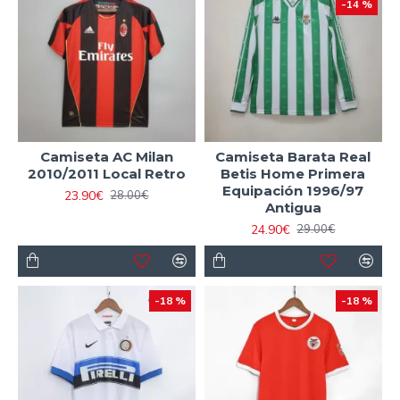
-14 %
Camiseta AC Milan
Camiseta Barata Real
2010/2011 Local Retro
Betis Home Primera
Equipación 1996/97
23.90€
28.00€
Antigua
24.90€
29.00€
-18 %
-18 %