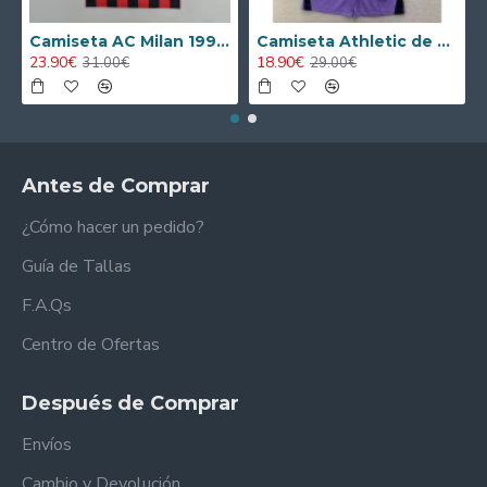
Camiseta AC Milan 1995/1996 Local Retro
Camiseta Athletic de Bilbao 2024/2025 Alternativo Niño Kit
23.90€
18.90€
31.00€
29.00€
Antes de Comprar
¿Cómo hacer un pedido?
Guía de Tallas
F.A.Qs
Centro de Ofertas
Después de Comprar
Envíos
Cambio y Devolución