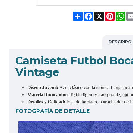
Share
Facebook
X
Pinteres
Wh
DESCRIPC
C
amiseta Futbol Boc
Vintage
Diseño Juvenil:
Azul clásico con la icónica franja amari
Material Innovador:
Tejido ligero y transpirable, opti
Detalles y Calidad:
Escudo bordado, patrocinador defini
FOTOGRAFÍA DE DETALLE