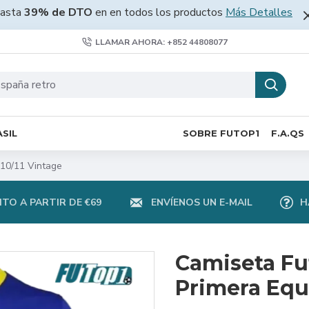
asta
39% de DTO
en en todos los productos
Más Detalles
LLAMAR AHORA: +852 44808077
SIL
SOBRE FUTOP1
F.A.QS
010/11 Vintage
TO A PARTIR DE €69
ENVÍENOS UN E-MAIL
H
Camiseta Fu
Primera Equ