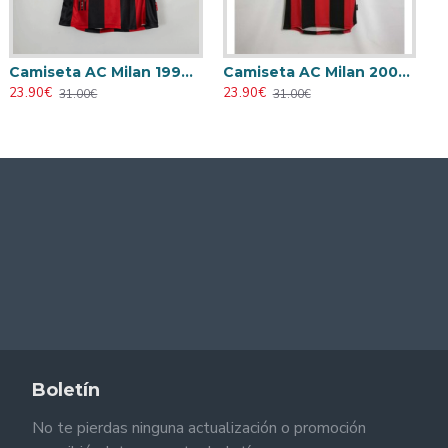
Camiseta AC Milan 1998/1999 Local Retro
Camiseta AC Milan 2000/2001 Local Retro
23.90€
23.90€
31.00€
31.00€
Boletín
No te pierdas ninguna actualización o promoción