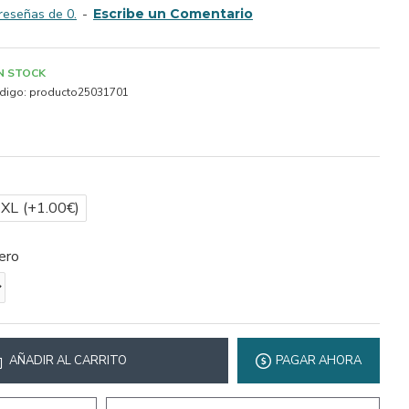
reseñas de 0.
-
Escribe un Comentario
IN STOCK
digo:
producto25031701
2XL
(+1.00€)
ero
AÑADIR AL CARRITO
PAGAR AHORA