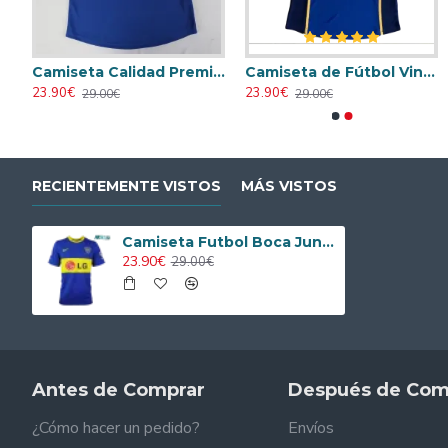
e Segunda Equipacion 2024/2025
Camiseta Calidad Premium Boca Juniors Primera Equipacion 2000/01 Retro
Camiseta de Fútbol Vintage Baratas Boca Juniors Home 2002
23.90€
23.90€
29.00€
29.00€
RECIENTEMENTE VISTOS
MÁS VISTOS
Camiseta Futbol Boca Juniors Home Primera Equipacion 2010/11 Vintage
23.90€
29.00€
Antes de Comprar
Después de Com
¿Cómo hacer un pedido?
Envíos