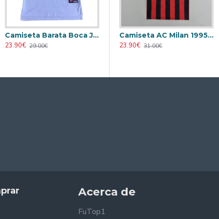
Camiseta Barata Boca Juniors Away 1997 Retro
Camiseta AC Milan 1995/1996 Local Retro
23.90€
23.90€
29.00€
31.00€
prar
Acerca de
FuTop1