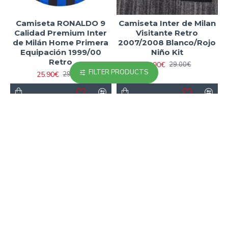
Camiseta RONALDO 9
Camiseta Inter de Milan
Calidad Premium Inter
Visitante Retro
de Milán Home Primera
2007/2008 Blanco/Rojo
Equipación 1999/00
Niño Kit
Retro
23.90€
29.00€
FILTER PRODUCTS
25.90€
29.00€
Has llegado al final de la lista.
MÁS VISTOS