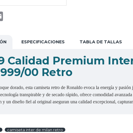
t
atsApp
Email
IÓN
ESPECIFICACIONES
TABLA DE TALLAS
 Calidad Premium Inte
1999/00 Retro
oque dorado, esta camiseta retro de Ronaldo evoca la energía y pasión j
tecnología transpirable y de secado rápido, ofrece comodidad avanzada 
un diseño fiel al original aseguran una calidad excepcional, capturando
camiseta inter de milan retro