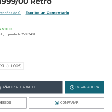
1999/00 Retro
reseñas de 0.
-
Escribe un Comentario
IN STOCK
digo:
producto25032401
2XL
(+1.00€)
AÑADIR AL CARRITO
PAGAR AHORA
DESEOS
COMPARAR