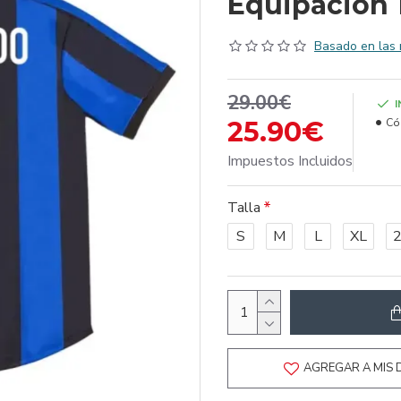
Equipación 
Basado en las 
29.00€
25.90€
Có
Impuestos Incluidos
Talla
S
M
L
XL
AGREGAR A MIS 