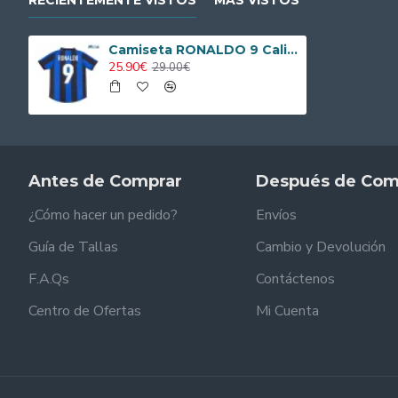
RECIENTEMENTE VISTOS
MÁS VISTOS
Camiseta RONALDO 9 Calidad Premium Inter de Milán Home Primera Equipación 1999/00 Retro
25.90€
29.00€
Antes de Comprar
Después de Com
¿Cómo hacer un pedido?
Envíos
Guía de Tallas
Cambio y Devolución
F.A.Qs
Contáctenos
Centro de Ofertas
Mi Cuenta