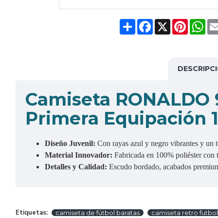
Share
Facebook
X
Pinteres
Wh
DESCRIPC
C
amiseta RONALDO 9
Primera Equipación 
Diseño Juvenil:
Con rayas azul y negro vibrantes y un t
Material Innovador:
Fabricada en 100% poliéster con 
Detalles y Calidad:
Escudo bordado, acabados premium y 
Etiquetas:
camiseta de fútbol baratas
camiseta retro futbol