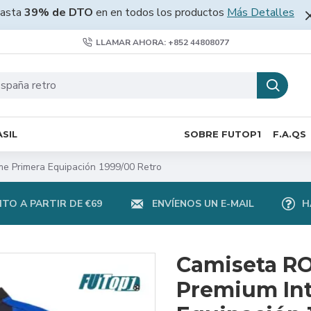
asta
39% de DTO
en en todos los productos
Más Detalles
LLAMAR AHORA: +852 44808077
SIL
SOBRE FUTOP1
F.A.QS
e Primera Equipación 1999/00 Retro
TO A PARTIR DE €69
ENVÍENOS UN E-MAIL
H
Camiseta R
Premium Int