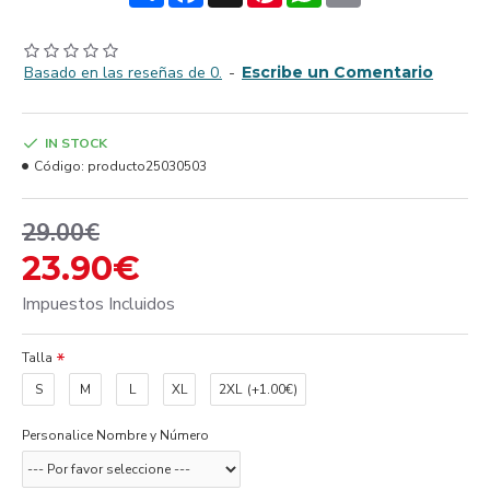
Basado en las reseñas de 0.
-
Escribe un Comentario
IN STOCK
Código:
producto25030503
29.00€
23.90€
Impuestos Incluidos
Talla
S
M
L
XL
2XL
(+1.00€)
Personalice Nombre y Número