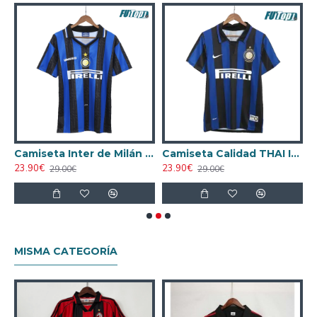
Milán 1998/99 Visitante Retro Blanco
Camiseta Inter de Milán 1997/98 Local Retro Azul/Negro
Camiseta Calidad THAI Inter de Milán Home 2007/08 Antigua
23.90€
23.90€
2
29.00€
29.00€
MISMA CATEGORÍA