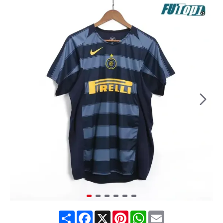
Share
Facebook
X
Pinterest
WhatsApp
Email