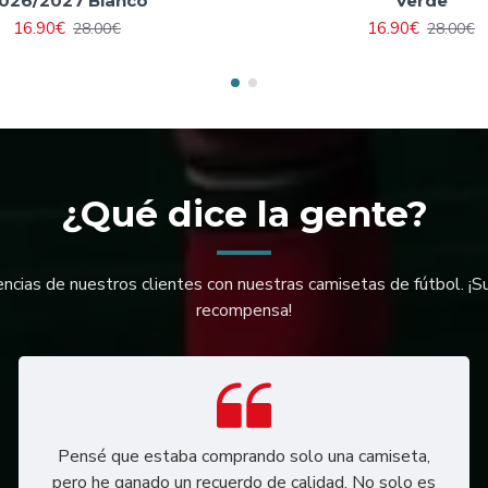
026/2027 Blanco
Verde
16.90€
16.90€
28.00€
28.00€
¿Qué dice la gente?
encias de nuestros clientes con nuestras camisetas de fútbol. ¡S
recompensa!
Pensé que estaba comprando solo una camiseta,
pero he ganado un recuerdo de calidad. No solo es