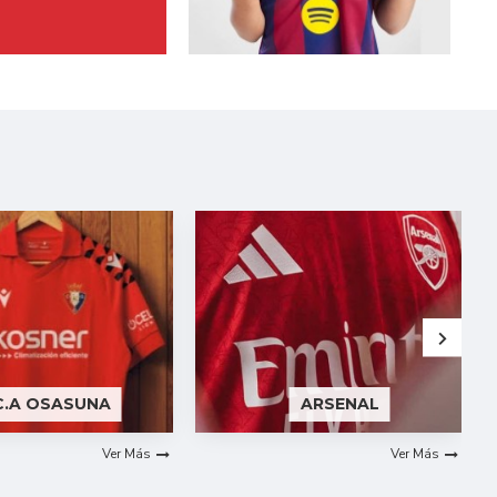
C.A OSASUNA
ARSENAL
Ver Más
Ver Más