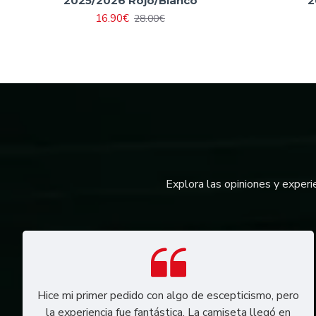
2025/2026 Rojo/Blanco
2
16.90€
28.00€
Explora las opiniones y experi
Hice mi primer pedido con algo de escepticismo, pero
la experiencia fue fantástica. La camiseta llegó en