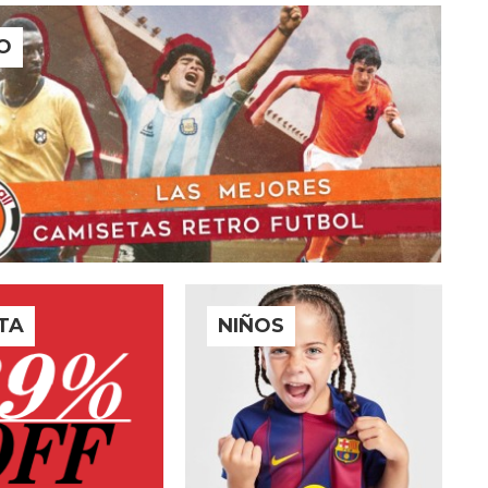
O
TA
NIÑOS