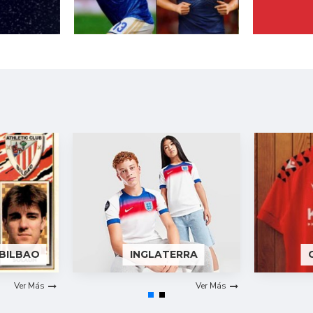
 BILBAO
INGLATERRA
Ver Más
Ver Más