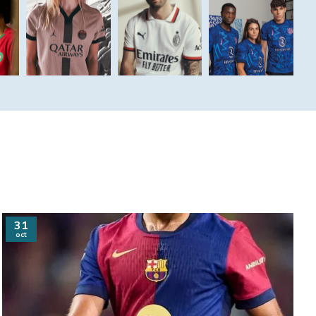
31
oct