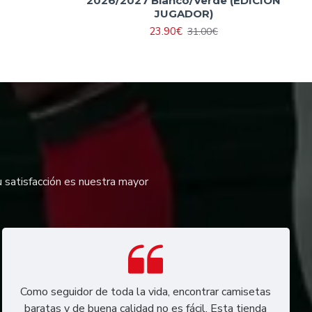
2026/2027 Blanco/Verde (EDICIÓN
JUGADOR)
23.90€
31.00€
u satisfacción es nuestra mayor
Como seguidor de toda la vida, encontrar camisetas
baratas y de buena calidad no es fácil. Esta tienda