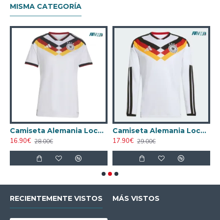
MISMA CATEGORÍA
 Azul
Camiseta Alemania Local Mundial 2026 Blanco Mujer
Camiseta Alemania Local Mundial 2026 ML Blanco
16.90€
17.90€
1
28.00€
29.00€
RECIENTEMENTE VISTOS
MÁS VISTOS