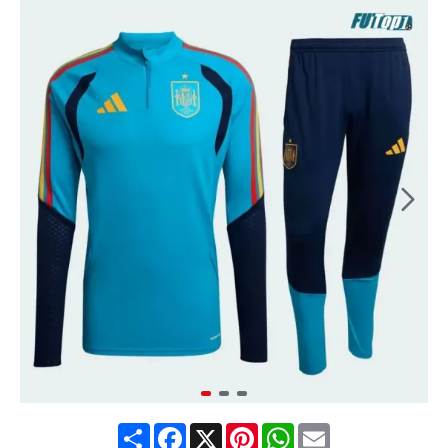
Share
Facebook
X
Pinterest
WhatsApp
Email