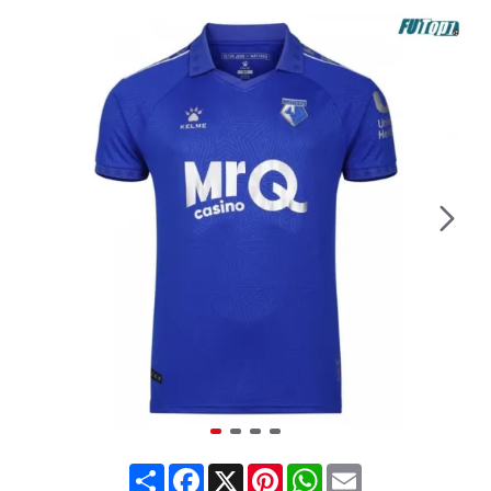
Share
Facebook
X
Pinterest
WhatsApp
Email