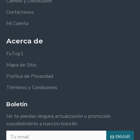
Cambio y Devolución
Contáctenos
Mi Cuenta
Acerca de
FuTop1
Mapa de Sitio
Política de Privacidad
Términos y Condiciones
Boletín
No te pierdas ninguna actualización o promoción
suscribiéndote a nuestro boletín.
ENVIAR