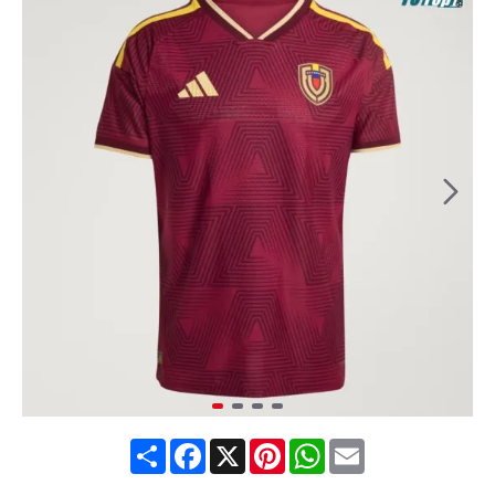
Share
Facebook
X
Pinterest
WhatsApp
Email