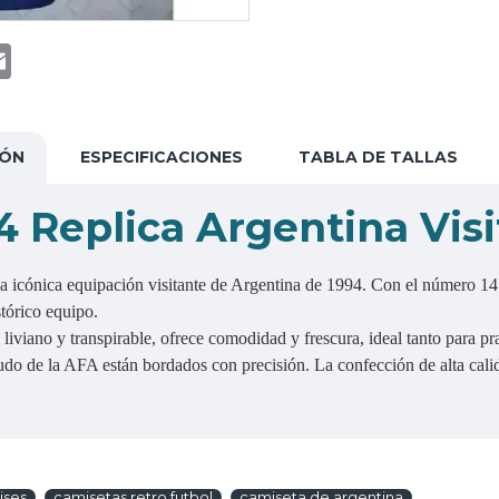
t
atsApp
Email
IÓN
ESPECIFICACIONES
TABLA DE TALLAS
 Replica Argentina Visi
la icónica equipación visitante de Argentina de 1994. Con el número 14 d
stórico equipo.
liviano y transpirable, ofrece comodidad y frescura, ideal tanto para pr
o de la AFA están bordados con precisión. La confección de alta calida
ises
camisetas retro futbol
camiseta de argentina