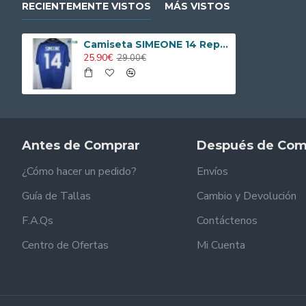
RECIENTEMENTE VISTOS
MÁS VISTOS
Camiseta SIMEONE 14 Replica Argentina Visitante 1994 Antigua
25.90€
29.00€
Antes de Comprar
Después de Com
¿Cómo hacer un pedido?
Envíos
Guía de Tallas
Cambio y Devolución
F.A.Qs
Contáctenos
Centro de Ofertas
Mi Cuenta