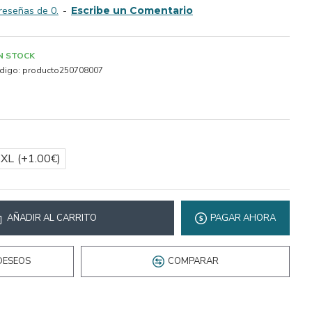
reseñas de 0.
-
Escribe un Comentario
IN STOCK
digo:
producto250708007
2XL
(+1.00€)
AÑADIR AL CARRITO
PAGAR AHORA
DESEOS
COMPARAR