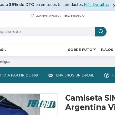
asta
39% de DTO
en en todos los productos
Más Detalles
LLAMAR AHORA: +852 44808077
SIL
SOBRE FUTOP1
F.A.QS
ntigua
TO A PARTIR DE €69
ENVÍENOS UN E-MAIL
H
Camiseta SI
Argentina V