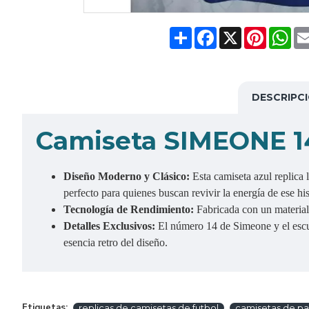
Share
Facebook
X
Pinteres
Wh
DESCRIPC
Camiseta SIMEONE 14
Diseño Moderno y Clásico:
Esta camiseta azul replica 
perfecto para quienes buscan revivir la energía de ese hi
Tecnología de Rendimiento:
Fabricada con un material 
Detalles Exclusivos:
El número 14 de Simeone y el escud
esencia retro del diseño.
Etiquetas:
replicas de camisetas de futbol
camisetas de pa