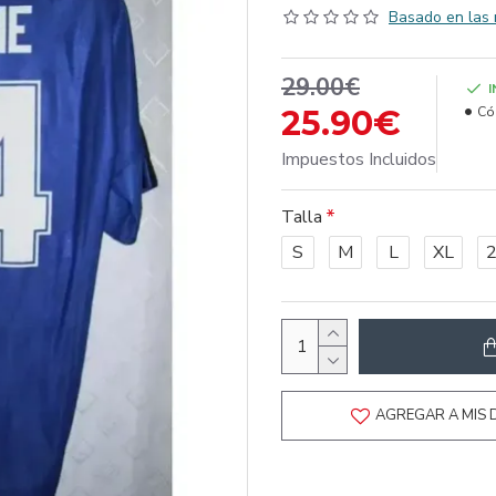
Basado en las 
29.00€
25.90€
Có
Impuestos Incluidos
Talla
S
M
L
XL
AGREGAR A MIS 