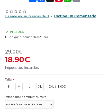
Basado en las reseñas de 0.
-
Escribe un Comentario
IN STOCK
Código:
producto260121054
29.00€
18.90€
Impuestos Incluidos
Talla
S
M
L
XL
2XL
(+1.00€)
Personalice Nombre y Número