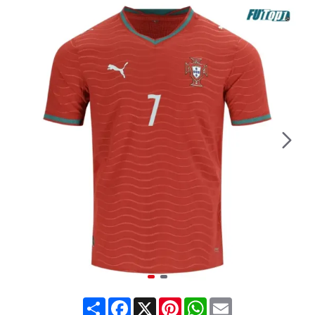
Share
Facebook
X
Pinterest
WhatsApp
Email