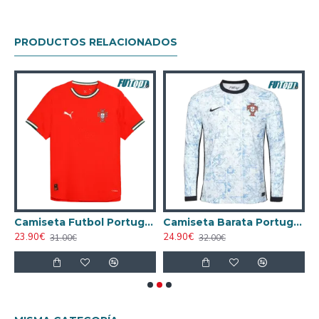
PRODUCTOS RELACIONADOS
ugador
Camiseta Futbol Portugal Local 2025 Versión Jugador
Camiseta Barata Portugal Visitante Segunda Equipación 2024 Versión Jugador ML
23.90€
24.90€
1
31.00€
32.00€