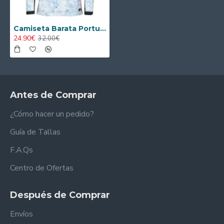
Camiseta Barata Portugal Visitante Segunda Equipación 2024 Versión Jugador ML
24.90€
32.00€
Antes de Comprar
¿Cómo hacer un pedido?
Guía de Tallas
F.A.Qs
Centro de Ofertas
Después de Comprar
Envíos