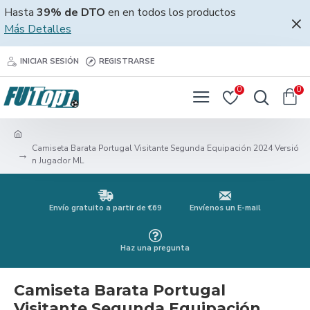
Hasta
39% de DTO
en en todos los productos
Más Detalles
INICIAR SESIÓN
REGISTRARSE
0
0
Camiseta Barata Portugal Visitante Segunda Equipación 2024 Versió
n Jugador ML
Envío gratuito a partir de €69
Envíenos un E-mail
Haz una pregunta
Camiseta Barata Portugal
Visitante Segunda Equipación