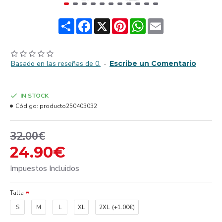
Share
Facebook
X
Pinterest
WhatsApp
Email
Basado en las reseñas de 0.
-
Escribe un Comentario
IN STOCK
Código:
producto250403032
32.00€
24.90€
Impuestos Incluidos
Talla
S
M
L
XL
2XL
(+1.00€)