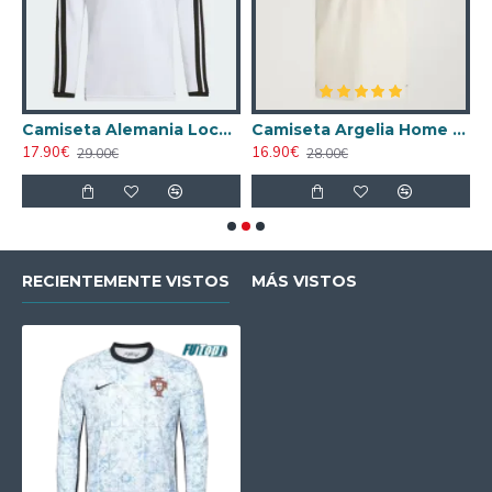
nco Mujer
Camiseta Alemania Local Mundial 2026 ML Blanco
Camiseta Argelia Home 2026
17.90€
16.90€
2
29.00€
28.00€
RECIENTEMENTE VISTOS
MÁS VISTOS