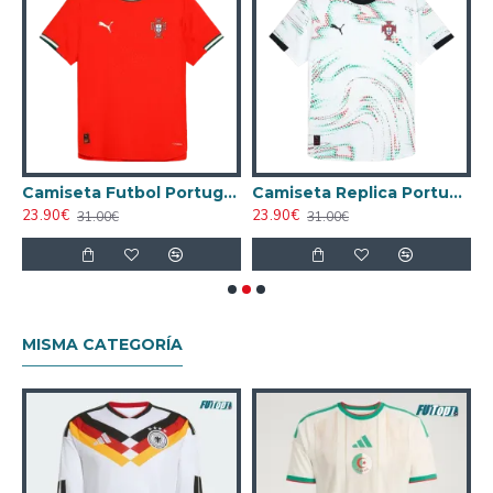
ugador
Camiseta Futbol Portugal Local 2025 Versión Jugador
Camiseta Replica Portugal Away 2025 Versión Jugador
23.90€
23.90€
1
31.00€
31.00€
MISMA CATEGORÍA