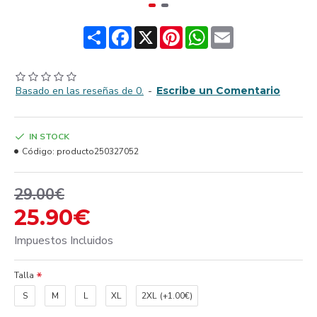
Share
Facebook
X
Pinterest
WhatsApp
Email
Basado en las reseñas de 0.
-
Escribe un Comentario
IN STOCK
Código:
producto250327052
29.00€
25.90€
Impuestos Incluidos
Talla
S
M
L
XL
2XL
(+1.00€)