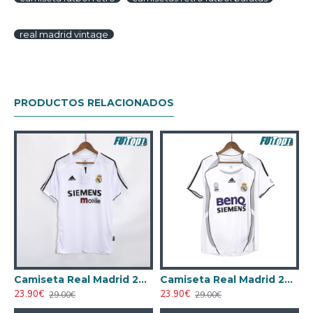
real madrid vintage
PRODUCTOS RELACIONADOS
anco
Camiseta Real Madrid 2003/04 Local Retro Blanco
Camiseta Real Madrid 2006/07 Local Retro Blanco
23.90€
23.90€
29.00€
29.00€