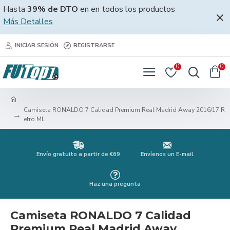
Hasta
39% de DTO
en en todos los productos
Más Detalles
INICIAR SESIÓN
REGISTRARSE
0
0
Camiseta RONALDO 7 Calidad Premium Real Madrid Away 2016/17 R
etro ML
Envío gratuito a partir de €69
Envíenos un E-mail
Haz una pregunta
Camiseta RONALDO 7 Calidad
Premium Real Madrid Away