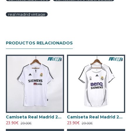
real madrid vintage
PRODUCTOS RELACIONADOS
anco
Camiseta Real Madrid 2003/04 Local Retro Blanco
Camiseta Real Madrid 2006/07 Local Retro Blanco
23.90€
23.90€
29.00€
29.00€