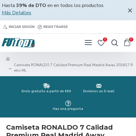
Hasta
39% de DTO
en en todos los productos
Más Detalles
INICIAR SESIÓN
REGISTRARSE
0
0
Camiseta RONALDO 7 Calidad Premium Real Madrid Away 2016/17 R
etro ML
Envío gratuito a partir de €69
Envíenos un E-mail
Haz una pregunta
Camiseta RONALDO 7 Calidad
Premium Real Madrid Away