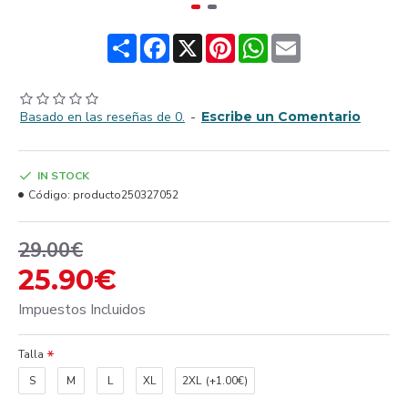
Share
Facebook
X
Pinterest
WhatsApp
Email
Basado en las reseñas de 0.
-
Escribe un Comentario
IN STOCK
Código:
producto250327052
29.00€
25.90€
Impuestos Incluidos
Talla
S
M
L
XL
2XL
(+1.00€)