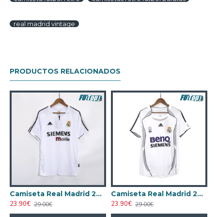
real madrid vintage
PRODUCTOS RELACIONADOS
anco
Camiseta Real Madrid 2003/04 Local Retro Blanco
Camiseta Real Madrid 2006/07 Local Retro Blanco
23.90€
23.90€
29.00€
29.00€