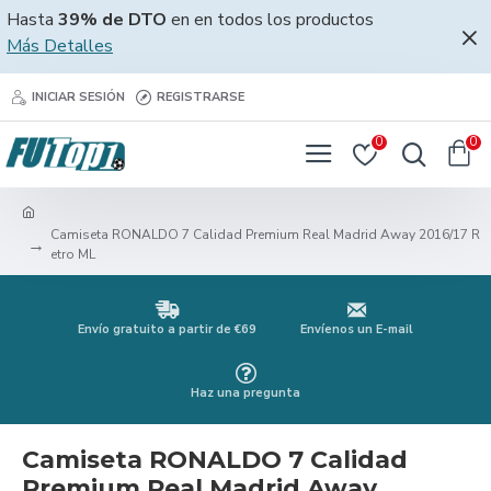
Hasta
39% de DTO
en en todos los productos
Más Detalles
INICIAR SESIÓN
REGISTRARSE
0
0
Camiseta RONALDO 7 Calidad Premium Real Madrid Away 2016/17 R
etro ML
Envío gratuito a partir de €69
Envíenos un E-mail
Haz una pregunta
Camiseta RONALDO 7 Calidad
Premium Real Madrid Away