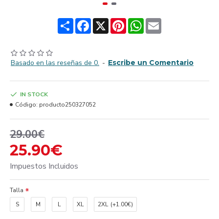
Share
Facebook
X
Pinterest
WhatsApp
Email
Basado en las reseñas de 0.
-
Escribe un Comentario
IN STOCK
Código:
producto250327052
29.00€
25.90€
Impuestos Incluidos
Talla
S
M
L
XL
2XL
(+1.00€)