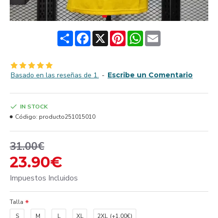
Share
Facebook
X
Pinterest
WhatsApp
Email
Basado en las reseñas de 1.
-
Escribe un Comentario
IN STOCK
Código:
producto251015010
31.00€
23.90€
Impuestos Incluidos
Talla
S
M
L
XL
2XL
(+1.00€)