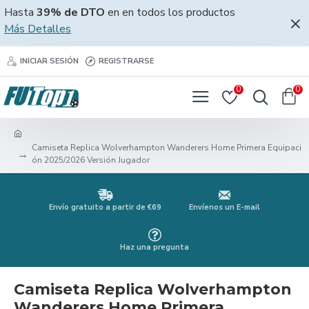
Hasta
39% de DTO
en en todos los productos
Más Detalles
INICIAR SESIÓN
REGISTRARSE
0
0
Camiseta Replica Wolverhampton Wanderers Home Primera Equipaci
ón 2025/2026 Versión Jugador
Envío gratuito a partir de €69
Envíenos un E-mail
Haz una pregunta
Camiseta Replica Wolverhampton
Wanderers Home Primera