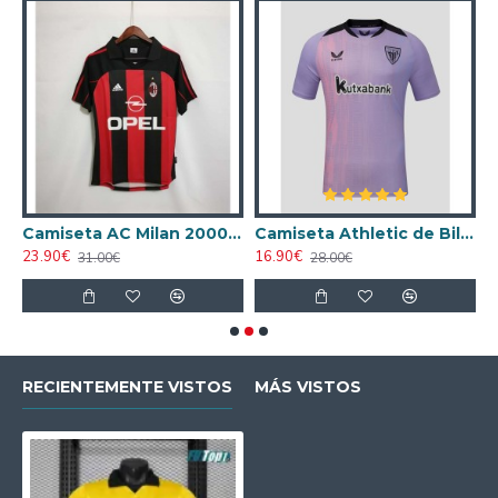
ta AC Milan 1998/1999 Local Retro
Camiseta AC Milan 2000/2001 Local Retro
Camiseta Athletic de Bilbao 2024/2025 Alternativo
23.90€
16.90€
1
31.00€
28.00€
RECIENTEMENTE VISTOS
MÁS VISTOS