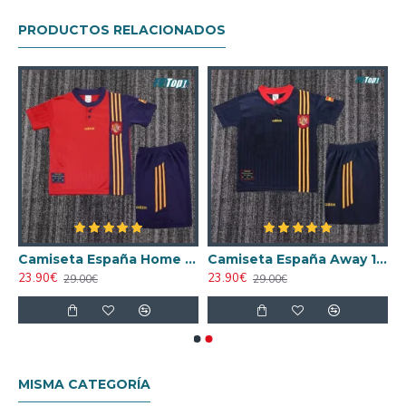
PRODUCTOS RELACIONADOS
 Primera Equipación 2025/2026 Versión Jugador
Camiseta España Home 1996 Niño Retro
Camiseta España Away 1996 Niño Retro
23.90€
23.90€
29.00€
29.00€
MISMA CATEGORÍA