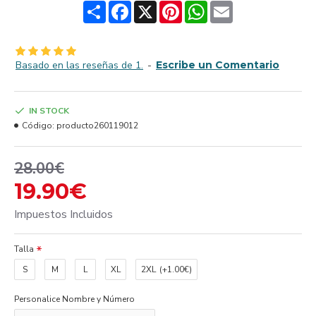
Share
Facebook
X
Pinterest
WhatsApp
Email
Basado en las reseñas de 1.
-
Escribe un Comentario
IN STOCK
Código:
producto260119012
28.00€
19.90€
Impuestos Incluidos
Talla
S
M
L
XL
2XL
(+1.00€)
Personalice Nombre y Número