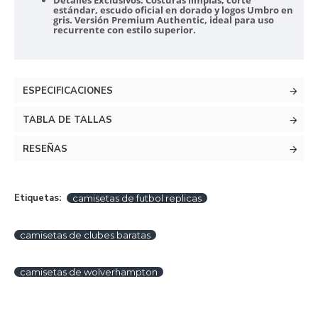
Detalles Exclusivos:
Costuras limpias, corte
estándar, escudo oficial en dorado y logos Umbro en
gris. Versión Premium Authentic, ideal para uso
recurrente con estilo superior.
ESPECIFICACIONES
TABLA DE TALLAS
RESEÑAS
Etiquetas:
camisetas de futbol replicas
camisetas de clubes baratas
camisetas de wolverhampton