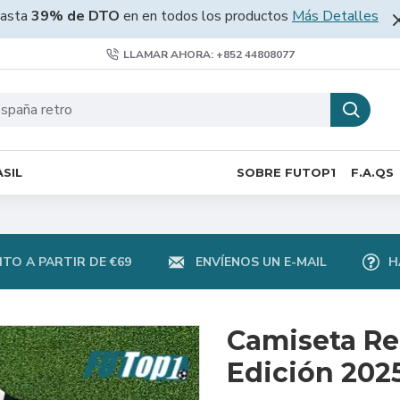
asta
39% de DTO
en en todos los productos
Más Detalles
LLAMAR AHORA: +852 44808077
SIL
SOBRE FUTOP1
F.A.QS
TO A PARTIR DE €69
ENVÍENOS UN E-MAIL
H
Camiseta Rep
Edición 202