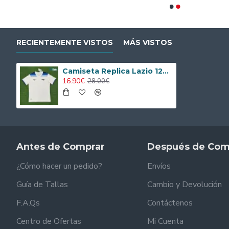
RECIENTEMENTE VISTOS
MÁS VISTOS
Camiseta Replica Lazio 125 Aniversario Edición 2025
16.90€
28.00€
Antes de Comprar
Después de Com
¿Cómo hacer un pedido?
Envíos
Guía de Tallas
Cambio y Devolución
F.A.Qs
Contáctenos
Centro de Ofertas
Mi Cuenta