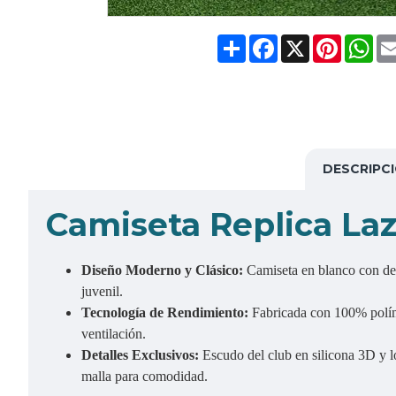
Share
Facebook
X
Pinteres
Wh
DESCRIPC
Camiseta Replica Laz
Diseño Moderno y Clásico:
Camiseta en blanco con det
juvenil.
Tecnología de Rendimiento:
Fabricada con 100% políme
ventilación.
Detalles Exclusivos:
Escudo del club en silicona 3D y l
malla para comodidad.