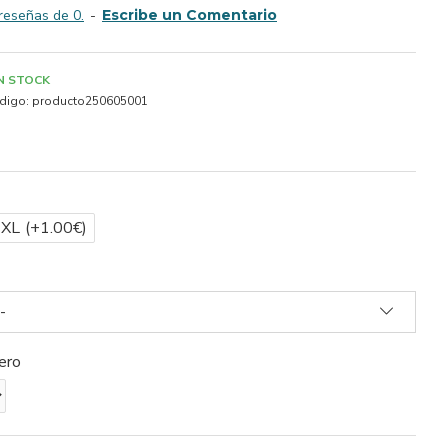
reseñas de 0.
-
Escribe un Comentario
IN STOCK
digo:
producto250605001
2XL
(+1.00€)
-
ero