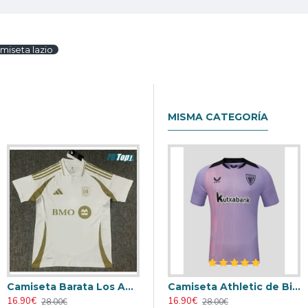
miseta lazio
MISMA CATEGORÍA
Camiseta Barata Los Angeles FC Visitante 2025/26
Retro
Camiseta AC Milan 2000/2001 Local Retro
Camiseta Athletic de Bilbao 2024/2025 Alternativo
16.90€
23.90€
16.90€
28.00€
31.00€
28.00€