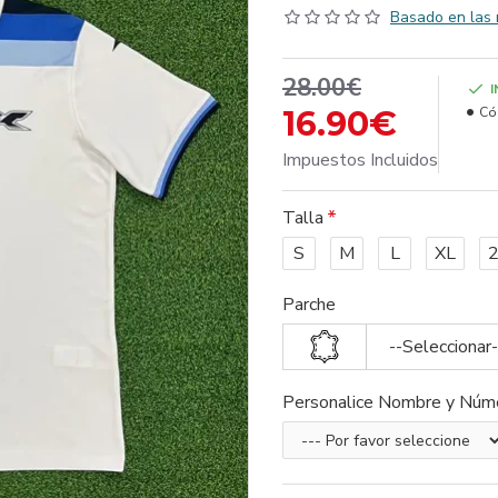
Basado en las 
28.00€
16.90€
Có
Impuestos Incluidos
Talla
S
M
L
XL
Parche
--Seleccionar-
Personalice Nombre y Núm