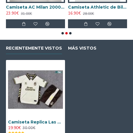
ta AC Milan 1998/1999 Local Retro
Camiseta AC Milan 2000/2001 Local Retro
Camiseta Athletic de Bilbao 2024/2025 Alternativo
23.90€
16.90€
1
31.00€
28.00€
RECIENTEMENTE VISTOS
MÁS VISTOS
Camiseta Replica Las Palmas Alternativo 2025/2026 Equipación con Parche La Liga
19.90€
30.00€