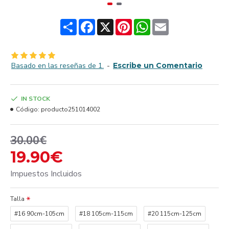
Share
Facebook
X
Pinterest
WhatsApp
Email
Basado en las reseñas de 1.
-
Escribe un Comentario
IN STOCK
Código:
producto251014002
30.00€
19.90€
Impuestos Incluidos
Talla
#16 90cm-105cm
#18 105cm-115cm
#20 115cm-125cm