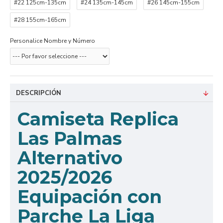
#22 125cm-135cm
#24 135cm-145cm
#26 145cm-155cm
#28 155cm-165cm
Personalice Nombre y Número
DESCRIPCIÓN
Camiseta Replica
Las Palmas
Alternativo
2025/2026
Equipación con
Parche La Liga