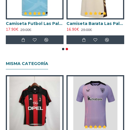
mera Equipación 2025/26
Camiseta Futbol Las Palmas Segunda Equipación 2025/26 con Parche La Liga
Camiseta Barata Las Palmas Alternativo 2025/2026 con Parche La Liga
17.90€
16.90€
29.00€
29.00€
MISMA CATEGORÍA