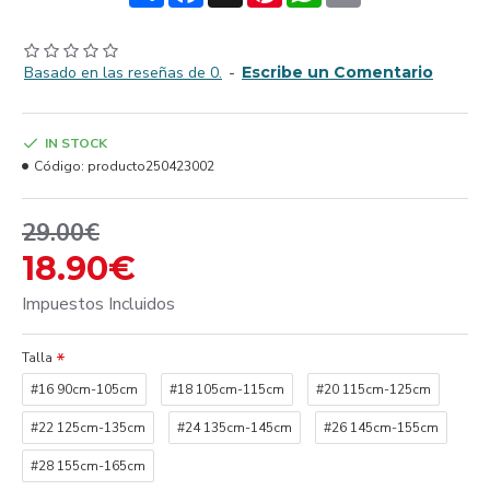
Basado en las reseñas de 0.
-
Escribe un Comentario
IN STOCK
Código:
producto250423002
29.00€
18.90€
Impuestos Incluidos
Talla
#16 90cm-105cm
#18 105cm-115cm
#20 115cm-125cm
#22 125cm-135cm
#24 135cm-145cm
#26 145cm-155cm
#28 155cm-165cm