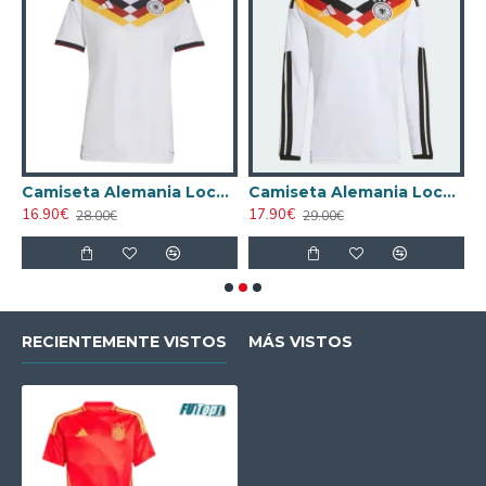
 Azul
Camiseta Alemania Local Mundial 2026 Blanco Mujer
Camiseta Alemania Local Mundial 2026 ML Blanco
16.90€
17.90€
1
28.00€
29.00€
RECIENTEMENTE VISTOS
MÁS VISTOS