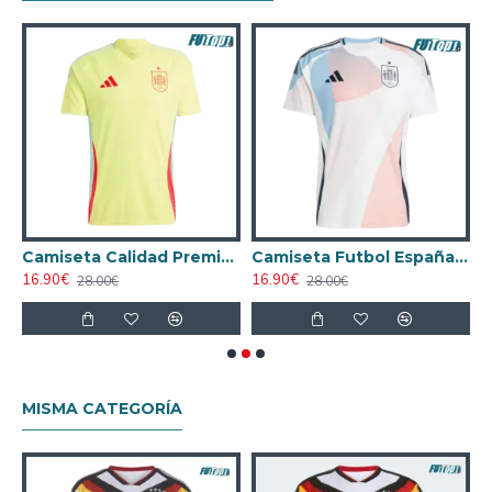
AA España Home 2024
Camiseta Calidad Premium España Segunda Equipación 2024
Camiseta Futbol España Away 2025 La EURO Femenina
16.90€
16.90€
1
28.00€
28.00€
MISMA CATEGORÍA