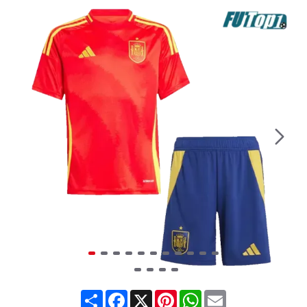
Share
Facebook
X
Pinterest
WhatsApp
Email