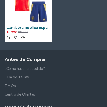
Camiseta Replica España Local Primera Equipación 2024 Niño
18.90€
29.00€
Antes de Comprar
¿Cómo hacer un pedido?
Guía de Tallas
F.A.Qs
Centro de Ofertas