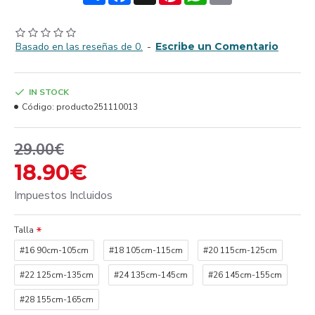
Basado en las reseñas de 0.
-
Escribe un Comentario
IN STOCK
Código:
producto251110013
29.00€
18.90€
Impuestos Incluidos
Talla
#16 90cm-105cm
#18 105cm-115cm
#20 115cm-125cm
#22 125cm-135cm
#24 135cm-145cm
#26 145cm-155cm
#28 155cm-165cm