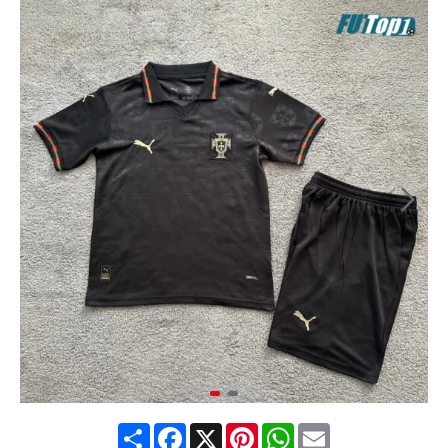
Share
Facebook
X
Pinterest
WhatsApp
Email