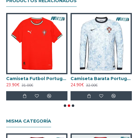
PRODUCTOS RELACIONADOS
ugador
Camiseta Futbol Portugal Local 2025 Versión Jugador
Camiseta Barata Portugal Visitante Segunda Equipación 2024 Versión Jugador ML
23.90€
24.90€
1
31.00€
32.00€
MISMA CATEGORÍA