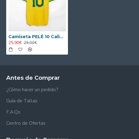
Camiseta PELÉ 10 Calidad THAI Brasil Home 1970 Vintage
25.90€
29.00€
Antes de Comprar
¿Cómo hacer un pedido?
Guía de Tallas
F.A.Qs
Centro de Ofertas