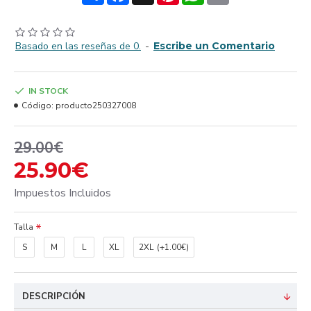
Basado en las reseñas de 0.
-
Escribe un Comentario
IN STOCK
Código:
producto250327008
29.00€
25.90€
Impuestos Incluidos
Talla
S
M
L
XL
2XL
(+1.00€)
DESCRIPCIÓN