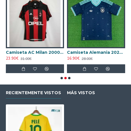
ta AC Milan 1998/1999 Local Retro
Camiseta AC Milan 2000/2001 Local Retro
Camiseta Alemania 2026 Azul
23.90€
16.90€
1
31.00€
28.00€
RECIENTEMENTE VISTOS
MÁS VISTOS