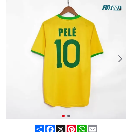
Share
Facebook
X
Pinterest
WhatsApp
Email