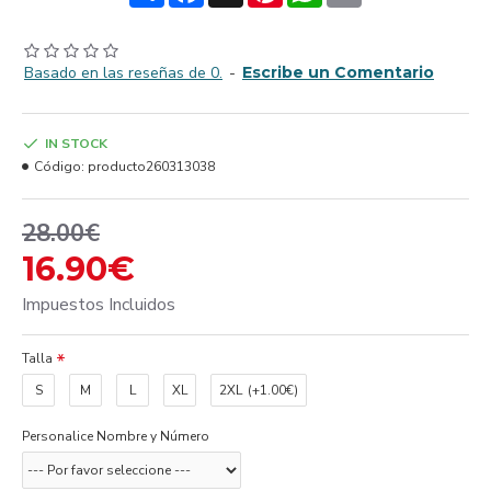
Basado en las reseñas de 0.
-
Escribe un Comentario
IN STOCK
Código:
producto260313038
28.00€
16.90€
Impuestos Incluidos
Talla
S
M
L
XL
2XL
(+1.00€)
Personalice Nombre y Número