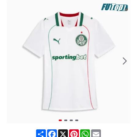
Share
Facebook
X
Pinterest
WhatsApp
Email