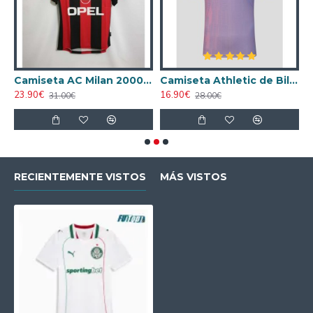
ta AC Milan 1998/1999 Local Retro
Camiseta AC Milan 2000/2001 Local Retro
Camiseta Athletic de Bilbao 2024/2025 Alternativo
23.90€
16.90€
1
31.00€
28.00€
RECIENTEMENTE VISTOS
MÁS VISTOS