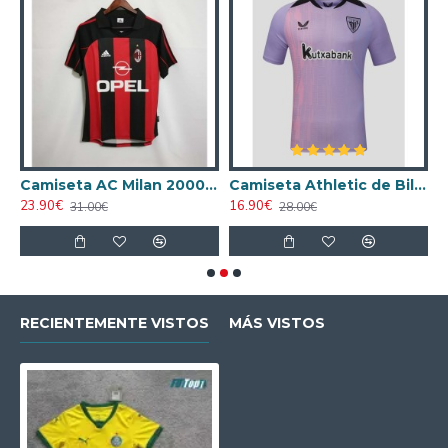
ta AC Milan 1998/1999 Local Retro
Camiseta AC Milan 2000/2001 Local Retro
Camiseta Athletic de Bilbao 2024/2025 Alternativo
23.90€
16.90€
1
31.00€
28.00€
RECIENTEMENTE VISTOS
MÁS VISTOS