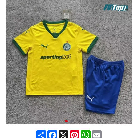
Share
Facebook
X
Pinterest
WhatsApp
Email