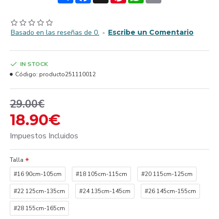
Basado en las reseñas de 0.
-
Escribe un Comentario
IN STOCK
Código:
producto251110012
29.00€
18.90€
Impuestos Incluidos
Talla
#16 90cm-105cm
#18 105cm-115cm
#20 115cm-125cm
#22 125cm-135cm
#24 135cm-145cm
#26 145cm-155cm
#28 155cm-165cm