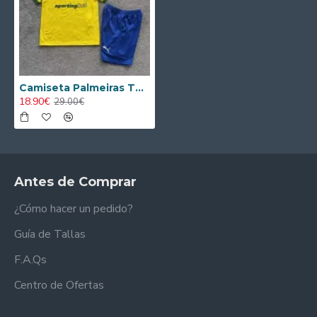
Camiseta Palmeiras Third 2025/2026 Niño
18.90€
29.00€
Antes de Comprar
¿Cómo hacer un pedido?
Guía de Tallas
F.A.Qs
Centro de Ofertas