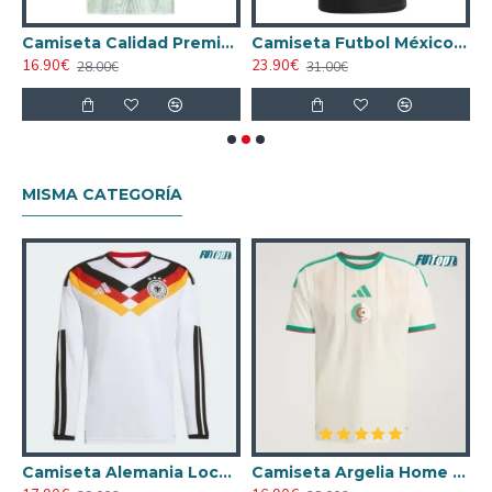
 Calidad AAA México Primera Equipación 2024
Camiseta Calidad Premium México Away 2024
Camiseta Futbol México Third 2025 Versión Jugador
16.90€
23.90€
1
28.00€
31.00€
MISMA CATEGORÍA
nco Mujer
Camiseta Alemania Local Mundial 2026 ML Blanco
Camiseta Argelia Home 2026