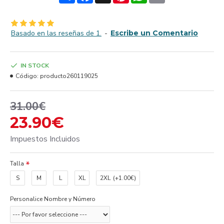
Basado en las reseñas de 1.
-
Escribe un Comentario
IN STOCK
Código:
producto260119025
31.00€
23.90€
Impuestos Incluidos
Talla
S
M
L
XL
2XL
(+1.00€)
Personalice Nombre y Número