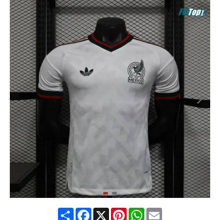
Share
Facebook
X
Pinterest
WhatsApp
Email