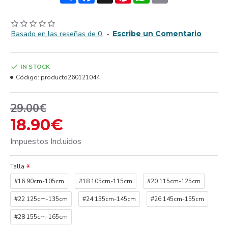
Basado en las reseñas de 0.
-
Escribe un Comentario
IN STOCK
Código:
producto260121044
29.00€
18.90€
Impuestos Incluidos
Talla
#16 90cm-105cm
#18 105cm-115cm
#20 115cm-125cm
#22 125cm-135cm
#24 135cm-145cm
#26 145cm-155cm
#28 155cm-165cm