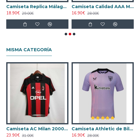
a Third 2024/25
Camiseta Replica Málaga Primera Equipación 2024/25 Equipación
Camiseta Calidad AAA Málaga CF Edición Conmemorativa Azul/Blanco 2025
18.90€
16.90€
1
29.00€
28.00€
MISMA CATEGORÍA
ta AC Milan 1998/1999 Local Retro
Camiseta AC Milan 2000/2001 Local Retro
Camiseta Athletic de Bilbao 2024/2025 Alternativo
23.90€
16.90€
1
31.00€
28.00€