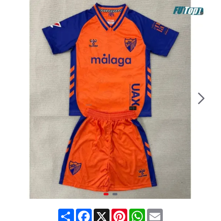
Share
Facebook
X
Pinterest
WhatsApp
Email