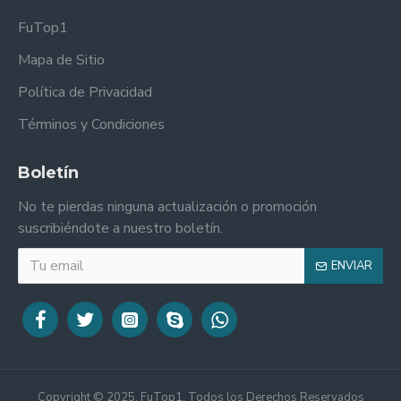
FuTop1
Mapa de Sitio
Política de Privacidad
Términos y Condiciones
Boletín
No te pierdas ninguna actualización o promoción
suscribiéndote a nuestro boletín.
ENVIAR
Copyright © 2025, FuTop1, Todos los Derechos Reservados