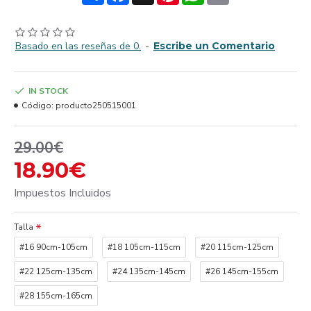
Basado en las reseñas de 0.
-
Escribe un Comentario
IN STOCK
Código:
producto250515001
29.00€
18.90€
Impuestos Incluidos
Talla
#16 90cm-105cm
#18 105cm-115cm
#20 115cm-125cm
#22 125cm-135cm
#24 135cm-145cm
#26 145cm-155cm
#28 155cm-165cm