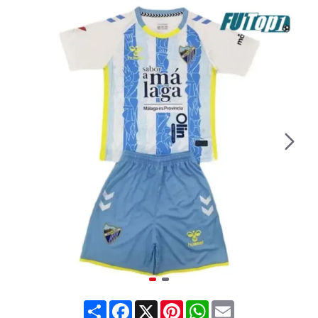
Share
Facebook
X
Pinterest
WhatsApp
Email