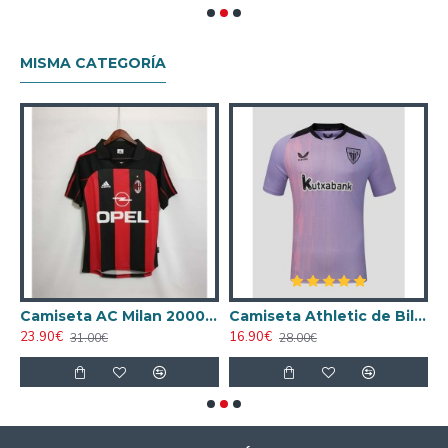
MISMA CATEGORÍA
ta AC Milan 1998/1999 Local Retro
Camiseta AC Milan 2000/2001 Local Retro
Camiseta Athletic de Bilbao 2024/2025 Alternativo
23.90€
16.90€
1
31.00€
28.00€