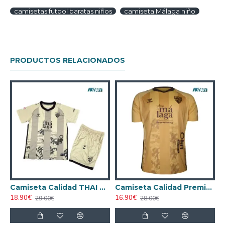
camisetas futbol baratas niños
camiseta Málaga niño
PRODUCTOS RELACIONADOS
Málaga Visitante 2024/25
Camiseta Calidad THAI Málaga Third 2024/25 Niño
Camiseta Calidad Premium Málaga Third 2024/25
18.90€
16.90€
1
29.00€
28.00€