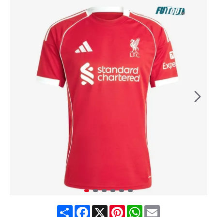
Share
Facebook
X
Pinterest
WhatsApp
Email