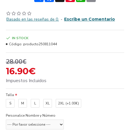
Basado en las reseñas de 0.
-
Escribe un Comentario
IN STOCK
Código:
producto250811044
28.00€
16.90€
Impuestos Incluidos
Talla
S
M
L
XL
2XL
(+1.00€)
Personalice Nombre y Número