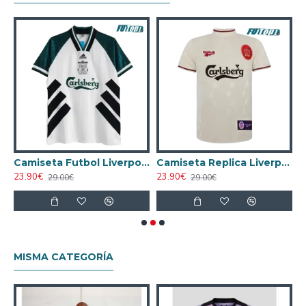
ntage Liverpool Local 2005/08 Calidad THAI
Camiseta Futbol Liverpool Away 1993/95 Vintage
Camiseta Replica Liverpool Away Segunda Equipación 1996/97 Antigua
23.90€
23.90€
1
29.00€
29.00€
MISMA CATEGORÍA