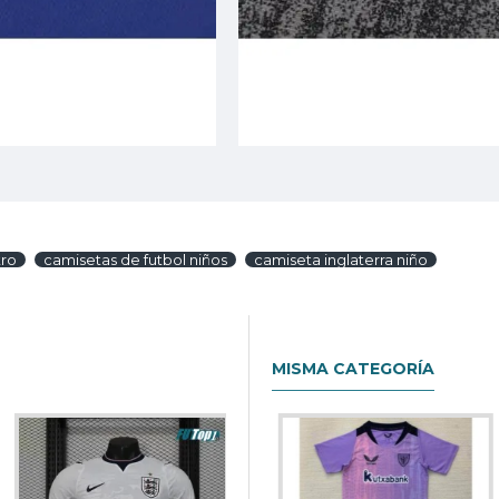
tro
camisetas de futbol niños
camiseta inglaterra niño
MISMA CATEGORÍA