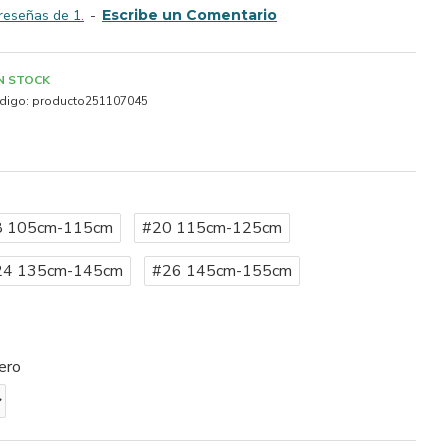
reseñas de 1.
-
Escribe un Comentario
IN STOCK
digo:
producto251107045
8 105cm-115cm
#20 115cm-125cm
24 135cm-145cm
#26 145cm-155cm
ero