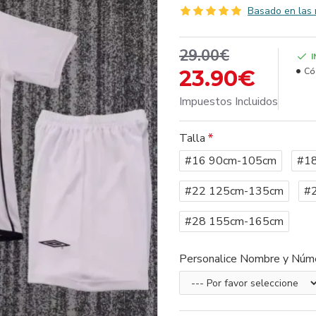
Basado en las 
29.00€
23.90€
Có
Impuestos Incluidos
Talla
#16 90cm-105cm
#1
#22 125cm-135cm
#
#28 155cm-165cm
Personalice Nombre y Núm