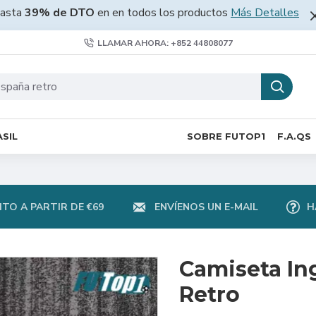
asta
39% de DTO
en en todos los productos
Más Detalles
LLAMAR AHORA: +852 44808077
SIL
SOBRE FUTOP1
F.A.QS
TO A PARTIR DE €69
ENVÍENOS UN E-MAIL
H
Camiseta In
Retro