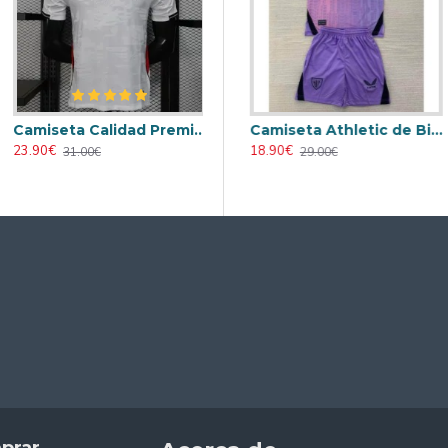
Camiseta Calidad Premium Inglaterra 2026 Versión Jugador Blanco
Retro
Camiseta AC Milan 2000/2001 Local Retro
Camiseta Athletic de Bilbao 2024/2025 Alternativo Niño Kit
23.90€
23.90€
18.90€
31.00€
31.00€
29.00€