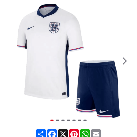
Share
Facebook
X
Pinterest
WhatsApp
Email