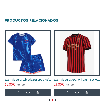
PRODUCTOS RELACIONADOS
2024/2025 Local
Camiseta Chelsea 2024/2025 Local Niño Kit
Camiseta AC Milan 120 Aniversario Edición 2019 Retro
18.90€
23.90€
1
29.00€
29.00€