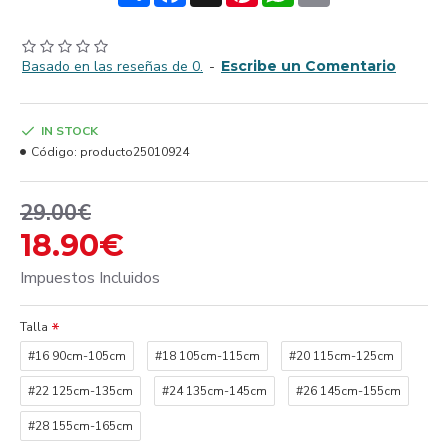
Basado en las reseñas de 0.
-
Escribe un Comentario
IN STOCK
Código:
producto25010924
29.00€
18.90€
Impuestos Incluidos
Talla
#16 90cm-105cm
#18 105cm-115cm
#20 115cm-125cm
#22 125cm-135cm
#24 135cm-145cm
#26 145cm-155cm
#28 155cm-165cm