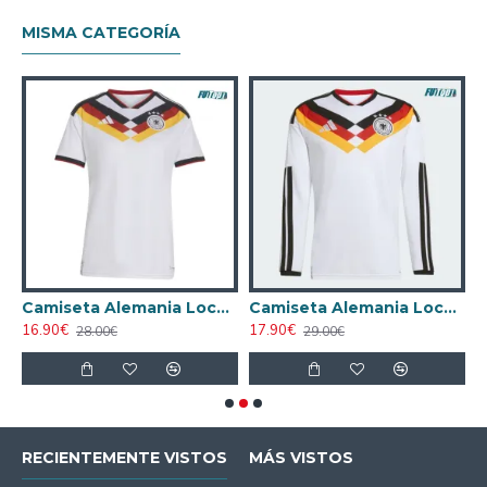
MISMA CATEGORÍA
 Azul
Camiseta Alemania Local Mundial 2026 Blanco Mujer
Camiseta Alemania Local Mundial 2026 ML Blanco
16.90€
17.90€
1
28.00€
29.00€
RECIENTEMENTE VISTOS
MÁS VISTOS