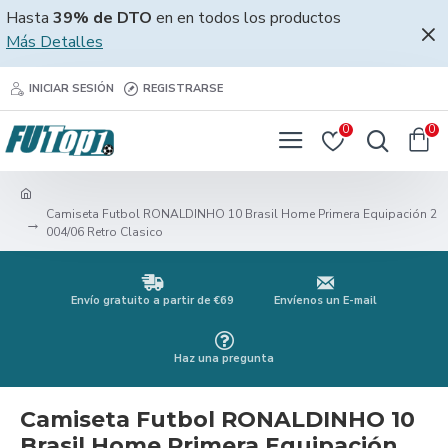
Hasta
39% de DTO
en en todos los productos
Más Detalles
INICIAR SESIÓN
REGISTRARSE
0
0
Camiseta Futbol RONALDINHO 10 Brasil Home Primera Equipación 2
004/06 Retro Clasico
Envío gratuito a partir de €69
Envíenos un E-mail
Haz una pregunta
Camiseta Futbol RONALDINHO 10
Brasil Home Primera Equipación