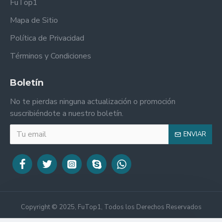
FuTop1
Mapa de Sitio
Política de Privacidad
Términos y Condiciones
Boletín
No te pierdas ninguna actualización o promoción
suscribiéndote a nuestro boletín.
ENVIAR
Copyright © 2025, FuTop1, Todos los Derechos Reservados