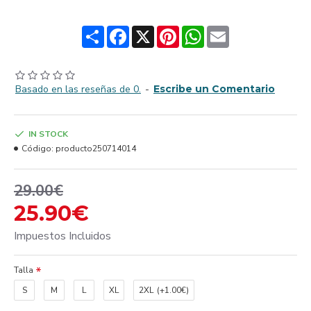
Share
Facebook
X
Pinterest
WhatsApp
Email
Basado en las reseñas de 0.
-
Escribe un Comentario
IN STOCK
Código:
producto250714014
29.00€
25.90€
Impuestos Incluidos
Talla
S
M
L
XL
2XL
(+1.00€)