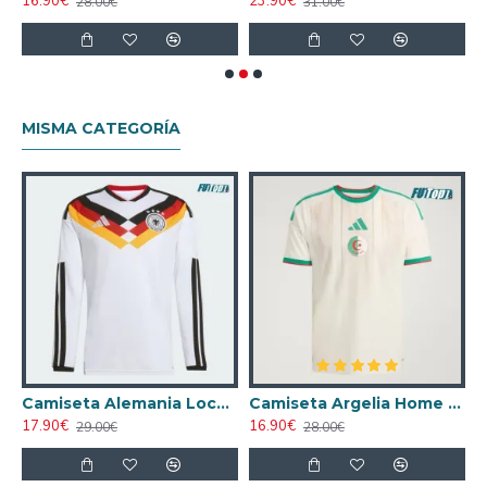
16.90€
23.90€
2
28.00€
31.00€
MISMA CATEGORÍA
nco Mujer
Camiseta Alemania Local Mundial 2026 ML Blanco
Camiseta Argelia Home 2026
17.90€
16.90€
2
29.00€
28.00€