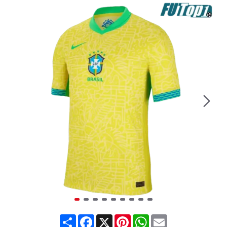
Share
Facebook
X
Pinterest
WhatsApp
Email