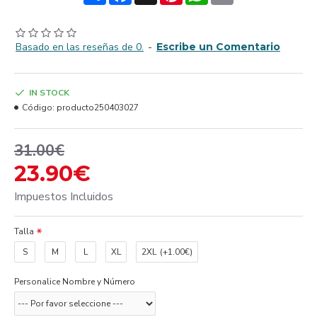
Basado en las reseñas de 0.
-
Escribe un Comentario
IN STOCK
Código:
producto250403027
31.00€
23.90€
Impuestos Incluidos
Talla
S
M
L
XL
2XL
(+1.00€)
Personalice Nombre y Número