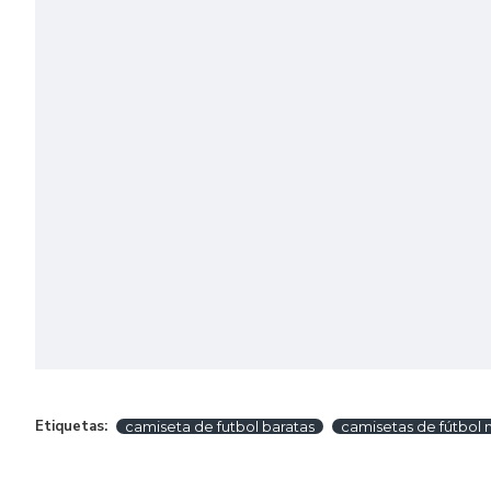
Etiquetas:
camiseta de futbol baratas
camisetas de fútbol 