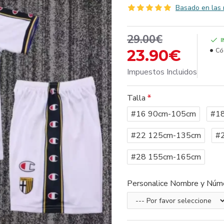
Basado en las 
29.00€
23.90€
Có
Impuestos Incluidos
Talla
#16 90cm-105cm
#1
#22 125cm-135cm
#
#28 155cm-165cm
Personalice Nombre y Núm