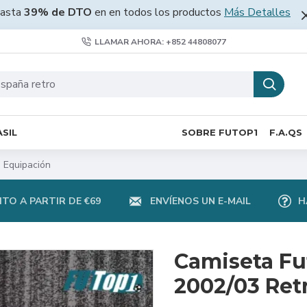
asta
39% de DTO
en en todos los productos
Más Detalles
LLAMAR AHORA: +852 44808077
SIL
SOBRE FUTOP1
F.A.QS
o Equipación
TO A PARTIR DE €69
ENVÍENOS UN E-MAIL
H
Camiseta Fu
2002/03 Ret