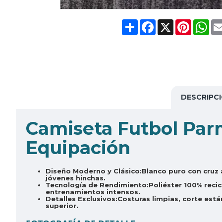
Share
Facebook
X
Pinteres
Wh
DESCRIPC
Camiseta Futbol Parm
Equipación
Diseño Moderno y Clásico:
Blanco puro con cruz 
jóvenes hinchas.
Tecnología de Rendimiento:
Poliéster 100% reci
entrenamientos intensos.
Detalles Exclusivos:
Costuras limpias, corte está
superior.