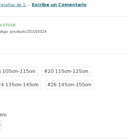
reseñas de 1.
-
Escribe un Comentario
IN STOCK
digo:
producto251015024
8 105cm-115cm
#20 115cm-125cm
24 135cm-145cm
#26 145cm-155cm
ero