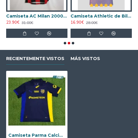
ta AC Milan 1998/1999 Local Retro
Camiseta AC Milan 2000/2001 Local Retro
Camiseta Athletic de Bilbao 2024/2025 Alternativo
23.90€
16.90€
1
31.00€
28.00€
RECIENTEMENTE VISTOS
MÁS VISTOS
Camiseta Parma Calcio 4th 2025/2026