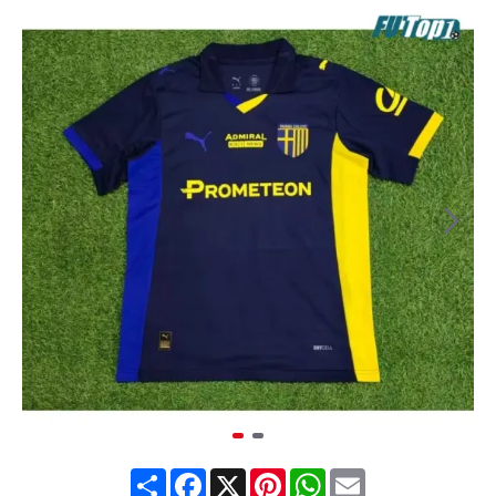
Share
Facebook
X
Pinterest
WhatsApp
Email