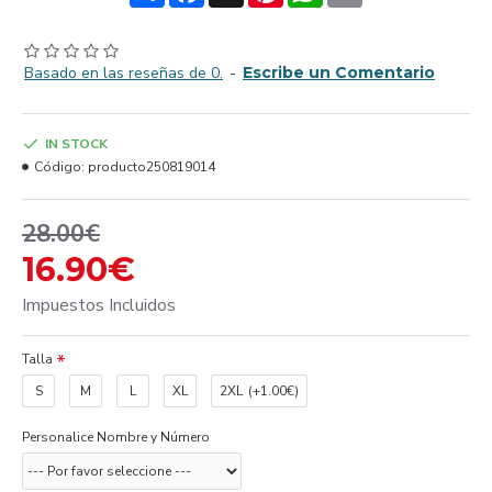
Basado en las reseñas de 0.
-
Escribe un Comentario
IN STOCK
Código:
producto250819014
28.00€
16.90€
Impuestos Incluidos
Talla
S
M
L
XL
2XL
(+1.00€)
Personalice Nombre y Número