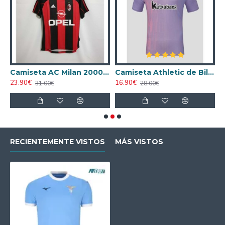
ta AC Milan 1998/1999 Local Retro
Camiseta AC Milan 2000/2001 Local Retro
Camiseta Athletic de Bilbao 2024/2025 Alternativo
23.90€
16.90€
1
31.00€
28.00€
RECIENTEMENTE VISTOS
MÁS VISTOS