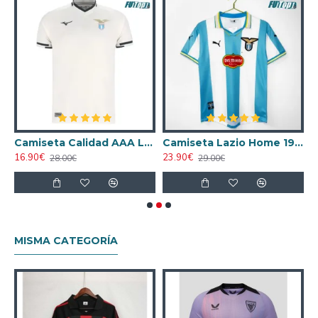
bol Lazio Home 1996/97 Retro Clasico
Camiseta Calidad AAA Lazio Visitante Segunda Equipación 2025/26
Camiseta Lazio Home 1999/00 Retro
16.90€
23.90€
1
28.00€
29.00€
MISMA CATEGORÍA