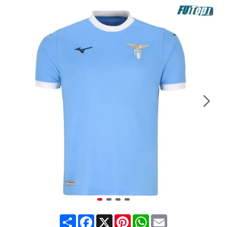
Share
Facebook
X
Pinterest
WhatsApp
Email