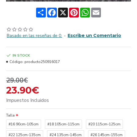
Share
Facebook
X
Pinterest
WhatsApp
Email
Basado en las reseñas de 0.
-
Escribe un Comentario
IN STOCK
Código:
producto250916017
29.00€
23.90€
Impuestos Incluidos
Talla
#16 90cm-105cm
#18 105cm-115cm
#20 115cm-125cm
#22 125cm-135cm
#24 135cm-145cm
#26 145cm-155cm