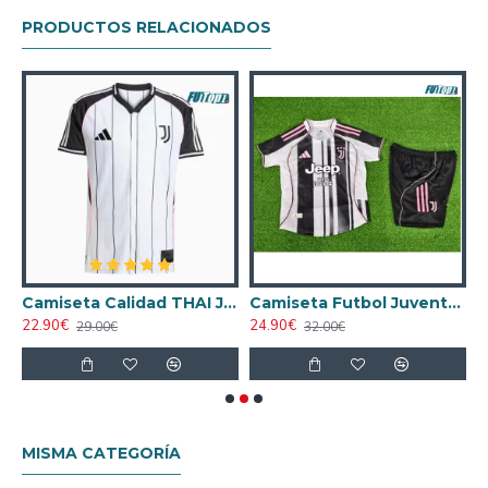
PRODUCTOS RELACIONADOS
Away 2005/06 Retro
Camiseta Calidad THAI Juventus 2025/26 Baseball Shirt Blanco/Negro
Camiseta Futbol Juventus Local 2025/26 Niño Versión Jugador
22.90€
24.90€
1
29.00€
32.00€
MISMA CATEGORÍA