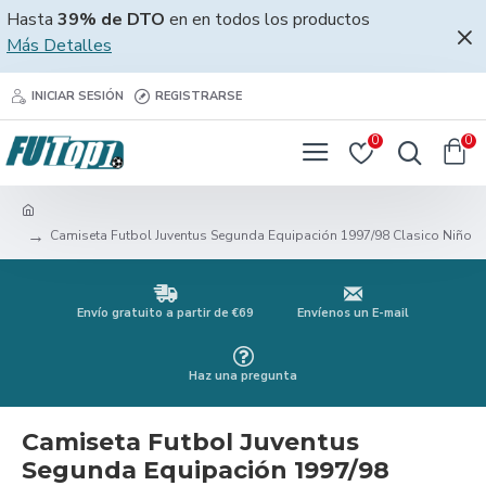
Hasta
39% de DTO
en en todos los productos
Más Detalles
INICIAR SESIÓN
REGISTRARSE
0
0
Camiseta Futbol Juventus Segunda Equipación 1997/98 Clasico Niño
Envío gratuito a partir de €69
Envíenos un E-mail
Haz una pregunta
Camiseta Futbol Juventus
Segunda Equipación 1997/98