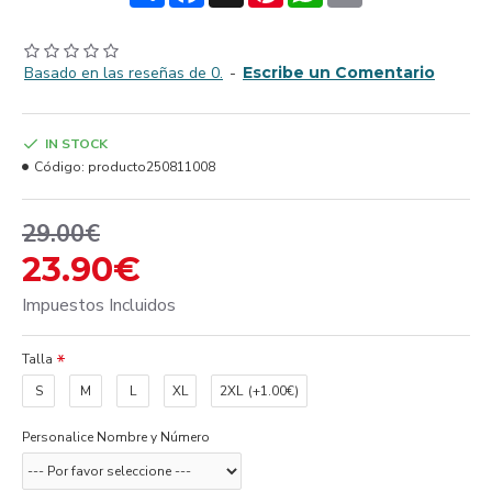
Basado en las reseñas de 0.
-
Escribe un Comentario
IN STOCK
Código:
producto250811008
29.00€
23.90€
Impuestos Incluidos
Talla
S
M
L
XL
2XL
(+1.00€)
Personalice Nombre y Número