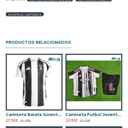
juventus camiseta
PRODUCTOS RELACIONADOS
cal 2024/25 Niño
Camiseta Barata Juventus Home 2024/25 Versión Jugador
Camiseta Futbol Juventus Local 2025/26 Niño Versión Jugador
23.90€
24.90€
2
31.00€
32.00€