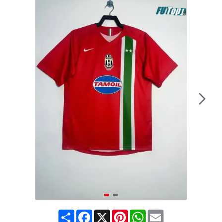
Share
Facebook
X
Pinterest
WhatsApp
Email