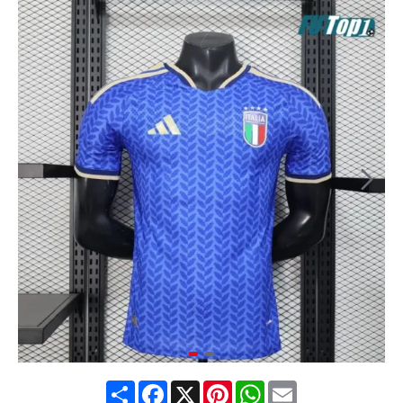
Share
Facebook
X
Pinterest
WhatsApp
Email