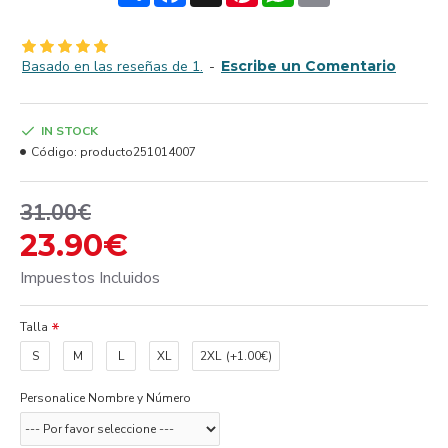
Basado en las reseñas de 1.
-
Escribe un Comentario
IN STOCK
Código:
producto251014007
31.00€
23.90€
Impuestos Incluidos
Talla
S
M
L
XL
2XL
(+1.00€)
Personalice Nombre y Número