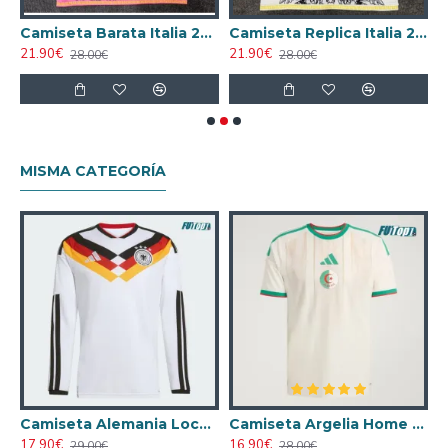
24 Edición Especial Negro
Camiseta Barata Italia 2023/24 Edición Especial Rosa
Camiseta Replica Italia 2023/24 Edición Especial Blanco
21.90€
21.90€
2
28.00€
28.00€
MISMA CATEGORÍA
nco Mujer
Camiseta Alemania Local Mundial 2026 ML Blanco
Camiseta Argelia Home 2026
17.90€
16.90€
2
29.00€
28.00€