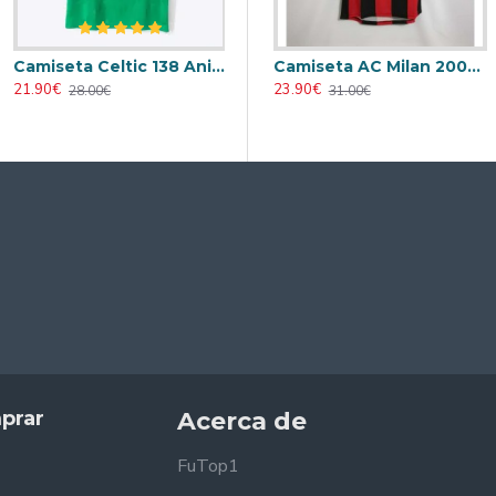
Camiseta Celtic 138 Aniversario Verde Edición Conmemorativa
eta AC Milan 1995/1996 Local Retro
Camiseta AC Milan 1998/1999 Local Retro
Camiseta AC Milan 2000/2001 Local Retro
21.90€
23.90€
23.90€
28.00€
31.00€
31.00€
prar
Acerca de
FuTop1