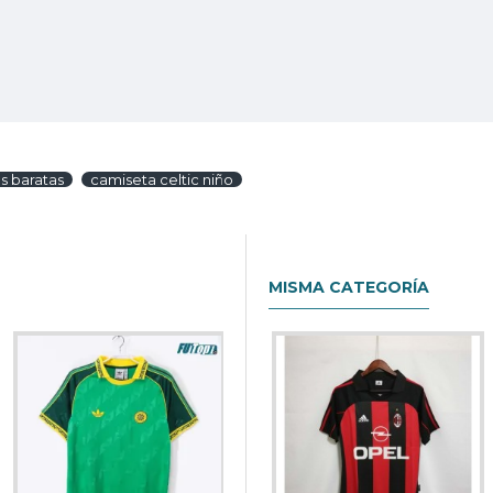
s baratas
camiseta celtic niño
MISMA CATEGORÍA