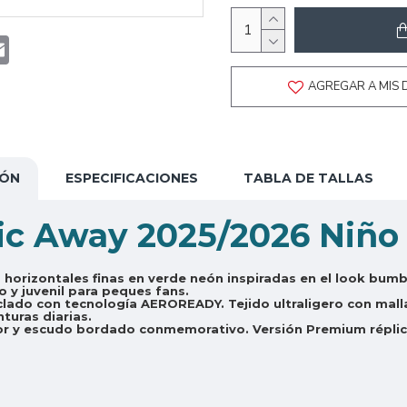
t
atsApp
Email
AGREGAR A MIS 
IÓN
ESPECIFICACIONES
TABLA DE TALLAS
tic Away 2025/2026 Niño
 horizontales finas en verde neón inspiradas en el look bum
o y juvenil para peques fans.
clado con tecnología AEROREADY. Tejido ultraligero con malla
turas diarias.
or y escudo bordado conmemorativo. Versión Premium réplica f