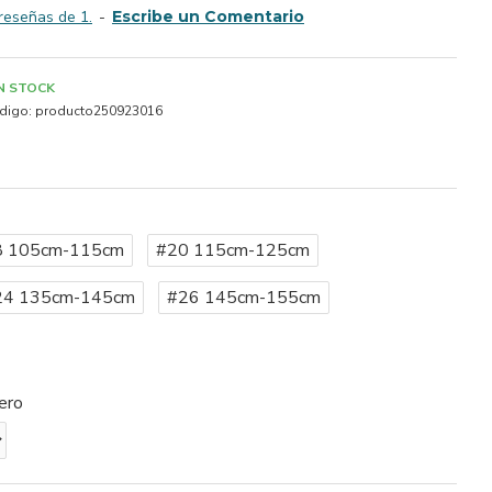
reseñas de 1.
-
Escribe un Comentario
IN STOCK
digo:
producto250923016
8 105cm-115cm
#20 115cm-125cm
24 135cm-145cm
#26 145cm-155cm
ero