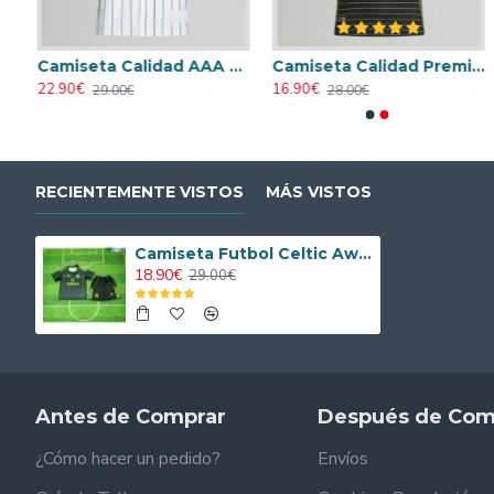
Futbol Celtic Third Tercera Equipación 2025/26
Camiseta Calidad AAA Celtic 2025/26 Baseball Shirt Blanco
Camiseta Calidad Premium Celtic Segunda Equipación 2025/2026
Camis
22.90€
16.90€
23.90€
29.00€
28.00€
31.00€
RECIENTEMENTE VISTOS
MÁS VISTOS
Camiseta Futbol Celtic Away 2025/2026 Niño
18.90€
29.00€
Antes de Comprar
Después de Com
¿Cómo hacer un pedido?
Envíos