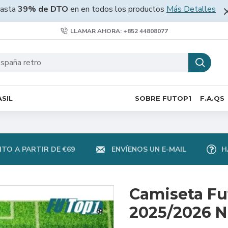
asta
39% de DTO
en en todos los productos
Más Detalles
LLAMAR AHORA: +852 44808077
SIL
SOBRE FUTOP1
F.A.QS
TO A PARTIR DE €69
ENVÍENOS UN E-MAIL
H
Camiseta Fu
2025/2026 N