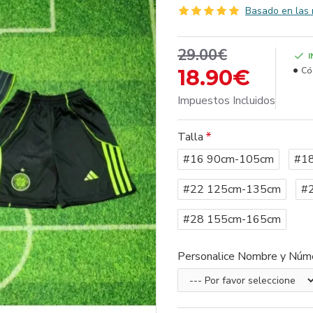
Basado en las 
29.00€
18.90€
Có
Impuestos Incluidos
Talla
#16 90cm-105cm
#1
#22 125cm-135cm
#
#28 155cm-165cm
Personalice Nombre y Núm