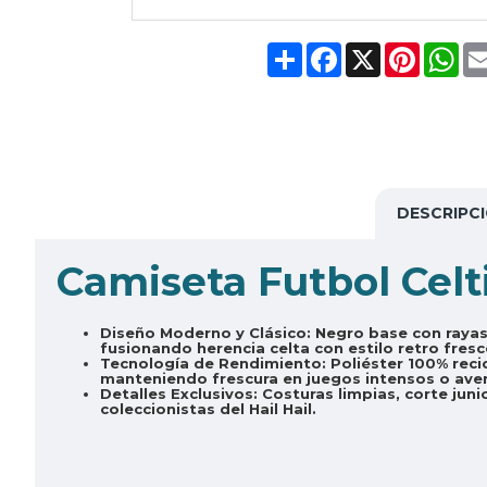
Share
Facebook
X
Pinteres
Wh
DESCRIPC
Camiseta Futbol Cel
Diseño Moderno y Clásico:
Negro base con rayas
fusionando herencia celta con estilo retro fresc
Tecnología de Rendimiento:
Poliéster 100% reci
manteniendo frescura en juegos intensos o aven
Detalles Exclusivos:
Costuras limpias, corte juni
coleccionistas del Hail Hail.