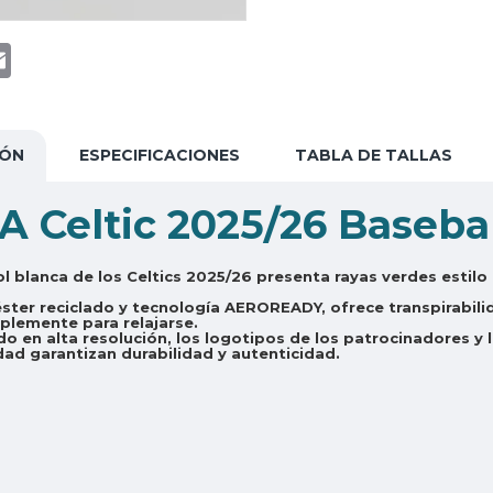
t
atsApp
Email
IÓN
ESPECIFICACIONES
TABLA DE TALLAS
 Celtic 2025/26 Basebal
l blanca de los Celtics 2025/26 presenta rayas verdes estilo 
ster reciclado y tecnología AEROREADY, ofrece transpirabilid
plemente para relajarse.
o en alta resolución, los logotipos de los patrocinadores y
dad garantizan durabilidad y autenticidad.