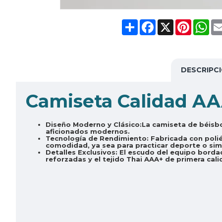
Share
Facebook
X
Pinteres
Wh
DESCRIPC
Camiseta Calidad AAA
Diseño Moderno y Clásico:
La camiseta de béisbo
aficionados modernos.
Tecnología de Rendimiento:
Fabricada con polié
comodidad, ya sea para practicar deporte o sim
Detalles Exclusivos:
El escudo del equipo bordad
reforzadas y el tejido Thai AAA+ de primera cali