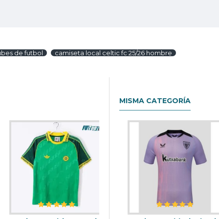
ubes de futbol
camiseta local celtic fc 25/26 hombre
MISMA CATEGORÍA