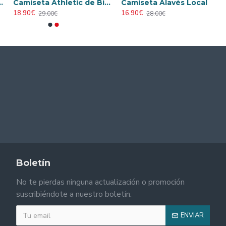
Camiseta Athletic de Bilbao 2024/2025 Alternativo Niño Kit
Camiseta Alavés Local 2025/2026 Azul/Blanco con Parche La Liga
18.90€
16.90€
29.00€
28.00€
Boletín
No te pierdas ninguna actualización o promoción
suscribiéndote a nuestro boletín.
ENVIAR