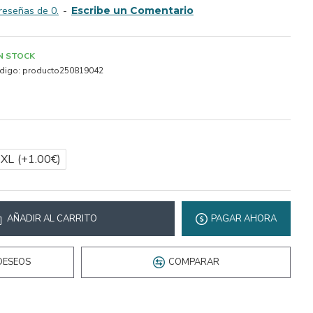
reseñas de 0.
-
Escribe un Comentario
IN STOCK
digo:
producto250819042
2XL
(+1.00€)
AÑADIR AL CARRITO
PAGAR AHORA
DESEOS
COMPARAR