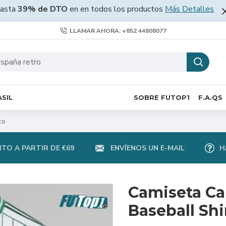
asta
39% de DTO
en en todos los productos
Más Detalles
LLAMAR AHORA: +852 44808077
SIL
SOBRE FUTOP1
F.A.QS
co
TO A PARTIR DE €69
ENVÍENOS UN E-MAIL
H
Camiseta Ca
Baseball Shi