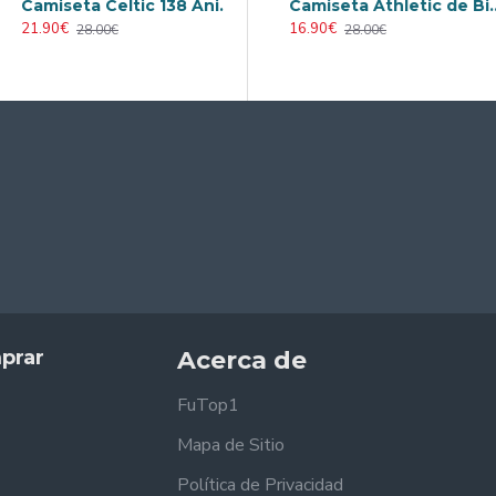
Camiseta Celtic 138 Aniversario Verde Edición Conmemorativa
Retro
Camiseta AC Milan 2000/2001 Local Retro
Camiseta Athletic de Bilbao 2024/2025 Alternativo
21.90€
23.90€
16.90€
28.00€
31.00€
28.00€
prar
Acerca de
FuTop1
Mapa de Sitio
Política de Privacidad